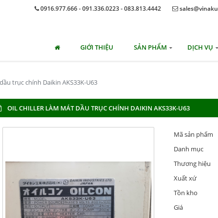
0916.977.666 - 091.336.0223 - 083.813.4442
sales@vinaku
GIỚI THIỆU
SẢN PHẨM
DỊCH VỤ
t dầu trục chính Daikin AKS33K-U63
OIL CHILLER LÀM MÁT DẦU TRỤC CHÍNH DAIKIN AKS33K-U63
Mã sản phẩm
Danh mục
Thương hiệu
Xuất xứ
Tồn kho
Giá