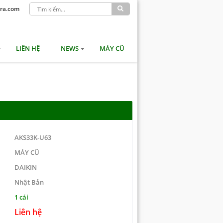
ra.com
LIÊN HỆ
NEWS
MÁY CŨ
AKS33K-U63
MÁY CŨ
DAIKIN
Nhật Bản
1 cái
Liên hệ