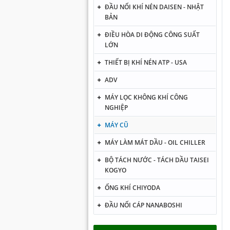
ĐẦU NỐI KHÍ NÉN DAISEN - NHẬT
BẢN
ĐIỀU HÒA DI ĐỘNG CÔNG SUẤT
LỚN
THIẾT BỊ KHÍ NÉN ATP - USA
ADV
MÁY LỌC KHÔNG KHÍ CÔNG
NGHIỆP
MÁY CŨ
MÁY LÀM MÁT DẦU - OIL CHILLER
BỘ TÁCH NƯỚC - TÁCH DẦU TAISEI
KOGYO
ỐNG KHÍ CHIYODA
ĐẦU NỐI CÁP NANABOSHI