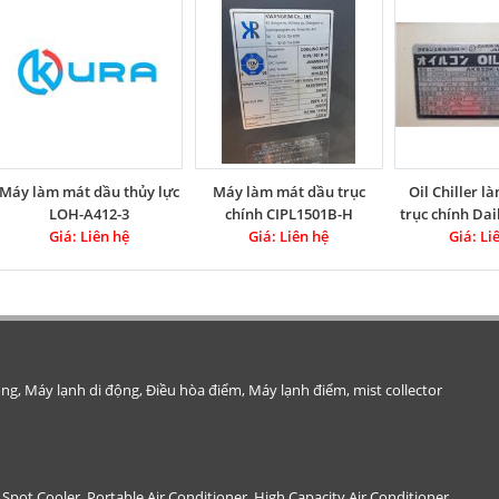
Máy làm mát dầu thủy lực
Máy làm mát dầu trục
Oil Chiller 
LOH-A412-3
chính CIPL1501B-H
trục chính Da
Giá: Liên hệ
Giá: Liên hệ
Giá: Li
U6
ộng, Máy lạnh di động, Điều hòa điểm, Máy lạnh điểm, mist collector
, Spot Cooler, Portable Air Conditioner, High Capacity Air Conditioner,