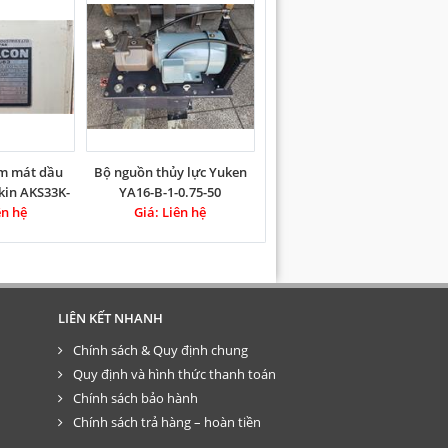
làm mát dầu
Bộ nguồn thủy lực Yuken
ikin AKS33K-
YA16-B-1-0.75-50
ên hệ
3
Giá: Liên hệ
LIÊN KẾT NHANH
Chính sách & Quy định chung
Quy định và hình thức thanh toán
Chính sách bảo hành
Chính sách trả hàng – hoàn tiền