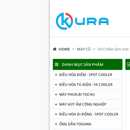
HOME
MÁY CŨ
Oil Chiller làm má
DANH MỤC SẢN PHẨM
ĐIỀU HÒA ĐIỂM - SPOT COOLER
ĐIỀU HÒA TỦ ĐIỆN - FA COOLER
MÁY PHUN BI TOCHU
MÁY HÚT ẨM CÔNG NGHIỆP
ĐIỀU HÒA DI ĐỘNG - SPOT COOLER
ỐNG DẪN TOGAWA