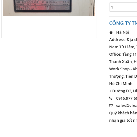
CÔNG TY T
Hà Nội:
Address: Địa c
Nam Từ Liêm, 
Office: Tầng 11
Thanh Xuân, H
Work Shop - K
Thượng, Tiên D
Hồ Chí Minh:
+ Đường D2, H
0916.977.66
sales@vin
Quý khách hàng
nhận giá tốt n