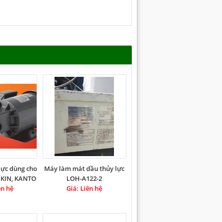
lực dùng cho
Máy làm mát dầu thủy lực
AIKIN, KANTO
LOH-A122-2
ên hệ
I
Giá: Liên hệ