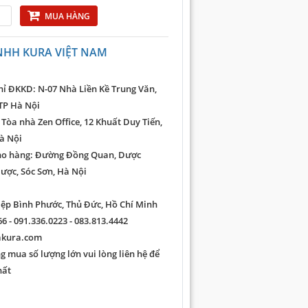
MUA HÀNG
NHH KURA VIỆT NAM
hỉ ĐKKD: N-07 Nhà Liền Kề Trung Văn,
TP Hà Nội
 Tòa nhà Zen Office, 12 Khuất Duy Tiến,
à Nội
ho hàng: Đường Đồng Quan, Dược
ược, Sóc Sơn, Hà Nội
iệp Bình Phước, Thủ Đức, Hồ Chí Minh
6 - 091.336.0223 - 083.813.4442
akura.com
 mua số lượng lớn vui lòng liên hệ để
hất