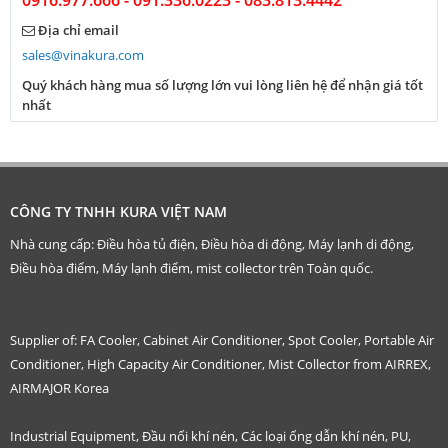
0916.977.666 - 091.336.0223 - 083.813.4442
Địa chỉ email
sales@vinakura.com
Quý khách hàng mua số lượng lớn vui lòng liên hệ để nhận giá tốt
nhất
CÔNG TY TNHH KURA VIỆT NAM
Nhà cung cấp: Điều hòa tủ điện, Điều hòa di động, Máy lạnh di động,
Điều hòa điểm, Máy lạnh điểm, mist collector trên Toàn quốc.
Supplier of: FA Cooler, Cabinet Air Conditioner, Spot Cooler, Portable Air
Conditioner, High Capacity Air Conditioner, Mist Collector from AIRREX,
AIRMAJOR Korea
Industrial Equipment, Đầu nối khí nén, Các loại ống dẫn khí nén, PU,