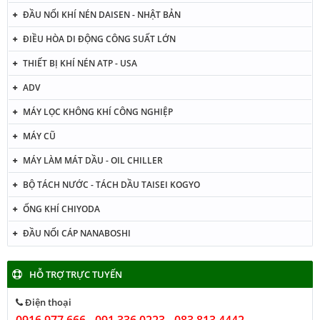
ĐẦU NỐI KHÍ NÉN DAISEN - NHẬT BẢN
ĐIỀU HÒA DI ĐỘNG CÔNG SUẤT LỚN
THIẾT BỊ KHÍ NÉN ATP - USA
ADV
MÁY LỌC KHÔNG KHÍ CÔNG NGHIỆP
MÁY CŨ
MÁY LÀM MÁT DẦU - OIL CHILLER
BỘ TÁCH NƯỚC - TÁCH DẦU TAISEI KOGYO
ỐNG KHÍ CHIYODA
ĐẦU NỐI CÁP NANABOSHI
HỖ TRỢ TRỰC TUYẾN
Điện thoại