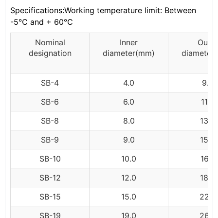
Specifications:Working temperature limit: Between
-5℃ and + 60℃
Nominal
Inner
Outer
designation
diameter(mm)
diameter
SB-4
4.0
9.0
SB-6
6.0
11.0
SB-8
8.0
13.5
SB-9
9.0
15.0
SB-10
10.0
16.0
SB-12
12.0
18.0
SB-15
15.0
22.0
SB-19
19.0
26.0