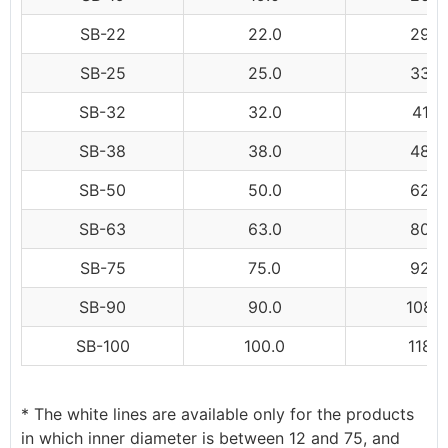
SB-22
22.0
29.0
SB-25
25.0
33.0
SB-32
32.0
41.0
SB-38
38.0
48.0
SB-50
50.0
62.0
SB-63
63.0
80.0
SB-75
75.0
92.0
SB-90
90.0
108.0
SB-100
100.0
118.0
* The white lines are available only for the products
in which inner diameter is between 12 and 75, and