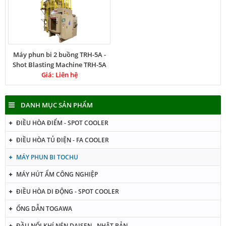
Máy phun bi 2 buồng TRH-5A -
Shot Blasting Machine TRH-5A
Giá: Liên hệ
DANH MỤC SẢN PHẨM
ĐIỀU HÒA ĐIỂM - SPOT COOLER
ĐIỀU HÒA TỦ ĐIỆN - FA COOLER
MÁY PHUN BI TOCHU
MÁY HÚT ẨM CÔNG NGHIỆP
ĐIỀU HÒA DI ĐỘNG - SPOT COOLER
ỐNG DẪN TOGAWA
ĐẦU NỐI KHÍ NÉN DAISEN - NHẬT BẢN