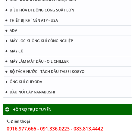
ĐIỀU HÒA DI ĐỘNG CÔNG SUẤT LỚN
THIẾT BỊ KHÍ NÉN ATP - USA
ADV
MÁY LỌC KHÔNG KHÍ CÔNG NGHIỆP
MÁY CŨ
MÁY LÀM MÁT DẦU - OIL CHILLER
BỘ TÁCH NƯỚC - TÁCH DẦU TAISEI KOGYO
ỐNG KHÍ CHIYODA
ĐẦU NỐI CÁP NANABOSHI
HỖ TRỢ TRỰC TUYẾN
Điện thoại
0916.977.666 - 091.336.0223 - 083.813.4442