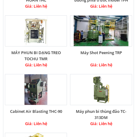
HOÀN THL
buồng phía trước model TFH
Giá: Liên hệ
Giá: Liên hệ
MÁY PHUN BI DẠNG TREO
Máy Shot Peening TRP
TOCHU TMR
Giá: Liên hệ
Giá: Liên hệ
Cabinet Air Blasting THC-90
Máy phun bi thùng đảo TC-
313DM
Giá: Liên hệ
Giá: Liên hệ