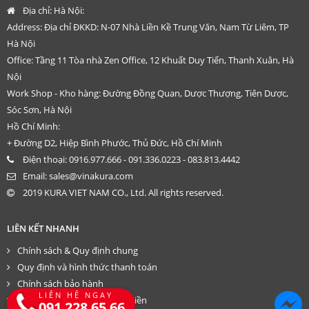
Địa chỉ:
Hà Nội:
Address: Địa chỉ ĐKKD: N-07 Nhà Liền Kề Trung Văn, Nam Từ Liêm, TP
Hà Nội
Office: Tầng 11 Tòa nhà Zen Office, 12 Khuất Duy Tiến, Thanh Xuân, Hà
Nội
Work Shop - Kho hàng: Đường Đồng Quan, Dược Thượng, Tiên Dược,
Sóc Sơn, Hà Nội
Hồ Chí Minh:
+ Đường D2, Hiệp Bình Phước, Thủ Đức, Hồ Chí Minh
Điện thoại:
0916.977.666 - 091.336.0223 - 083.813.4442
Email:
sales@vinakura.com
2019 KURA VIET NAM CO., Ltd. All rights reserved.
LIÊN KẾT NHANH
Chính sách & Quy định chung
Quy định và hình thức thanh toán
Chính sách bảo hành
LIÊN HỆ NGAY
Chính sách trả hàng – hoàn tiền
091 228 65 66