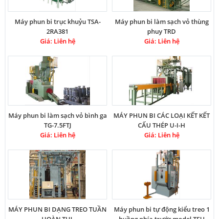
Máy phun bi trục khuỷu TSA-
Máy phun bi làm sạch vỏ thùng
2RA381
phuy TRD
Giá: Liên hệ
Giá: Liên hệ
Máy phun bi làm sạch vỏ bình ga
MÁY PHUN BI CÁC LOẠI KẾT KẾT
TG-7.5FTJ
CẤU THÉP U-I-H
Giá: Liên hệ
Giá: Liên hệ
MÁY PHUN BI DẠNG TREO TUẦN
Máy phun bi tự động kiểu treo 1