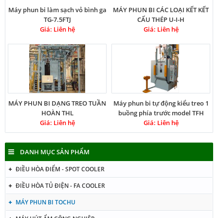
Máy phun bi làm sạch vỏ bình ga
MÁY PHUN BI CÁC LOẠI KẾT KẾT
TG-7.5FTJ
CẤU THÉP U-I-H
Giá: Liên hệ
Giá: Liên hệ
MÁY PHUN BI DẠNG TREO TUẦN
Máy phun bi tự động kiểu treo 1
HOÀN THL
buồng phía trước model TFH
Giá: Liên hệ
Giá: Liên hệ
DANH MỤC SẢN PHẨM
ĐIỀU HÒA ĐIỂM - SPOT COOLER
ĐIỀU HÒA TỦ ĐIỆN - FA COOLER
MÁY PHUN BI TOCHU