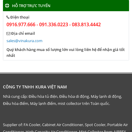
HỖ TRỢ TRỰC TUYẾN
Điện thoại
0916.977.666 - 091.336.0223 - 083.813.4442
Địa chỉ email
sales@vinakura.com
Quý khách hàng mua số lượng lớn vui lòng liên hệ để nhận giá tốt
nhất
CÔNG TY TNHH KURA VIỆT NAM
Nhà cung cấp: Điều hòa tủ điện, Điều hòa di động, Máy lạnh di động,
Điều hòa điểm, Máy lạnh điểm, mist collector trên Toàn quốc.
Supplier of: FA Cooler, Cabinet Air Conditioner, Spot Cooler, Portable Air
Conditioner, High Capacity Air Conditioner, Mist Collector from AIRREX,