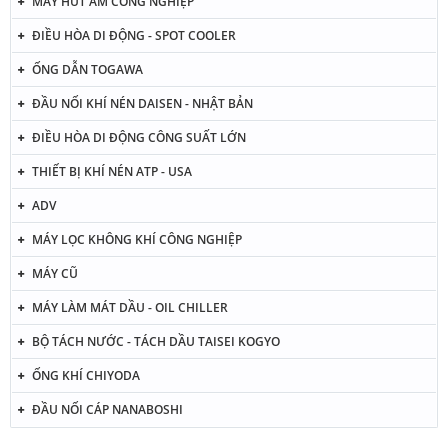
MÁY HÚT ẨM CÔNG NGHIỆP
ĐIỀU HÒA DI ĐỘNG - SPOT COOLER
ỐNG DẪN TOGAWA
ĐẦU NỐI KHÍ NÉN DAISEN - NHẬT BẢN
ĐIỀU HÒA DI ĐỘNG CÔNG SUẤT LỚN
THIẾT BỊ KHÍ NÉN ATP - USA
ADV
MÁY LỌC KHÔNG KHÍ CÔNG NGHIỆP
MÁY CŨ
MÁY LÀM MÁT DẦU - OIL CHILLER
BỘ TÁCH NƯỚC - TÁCH DẦU TAISEI KOGYO
ỐNG KHÍ CHIYODA
ĐẦU NỐI CÁP NANABOSHI