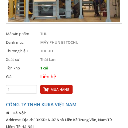
Mã sản phẩm
THL
Danh mục
MÁY PHUN BI TOCHU
Thương hiệu
TOCHU
Xuất xứ
Thái Lan
Tồn kho
1 cái
Liên hệ
Giá
MUA HÀNG
CÔNG TY TNHH KURA VIỆT NAM
Hà Nội:
Address: Địa chỉ ĐKKD: N-07 Nhà Liền Kề Trung Văn, Nam Từ
Liêm, TP Hà Nội