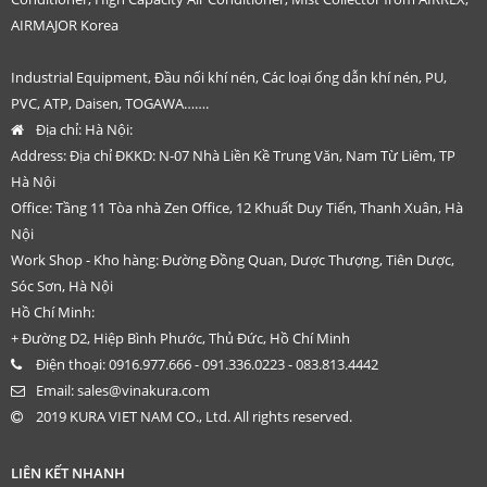
AIRMAJOR Korea
Industrial Equipment, Đầu nối khí nén, Các loại ống dẫn khí nén, PU,
PVC, ATP, Daisen, TOGAWA…….
Địa chỉ:
Hà Nội:
Address: Địa chỉ ĐKKD: N-07 Nhà Liền Kề Trung Văn, Nam Từ Liêm, TP
Hà Nội
Office: Tầng 11 Tòa nhà Zen Office, 12 Khuất Duy Tiến, Thanh Xuân, Hà
Nội
Work Shop - Kho hàng: Đường Đồng Quan, Dược Thượng, Tiên Dược,
Sóc Sơn, Hà Nội
Hồ Chí Minh:
+ Đường D2, Hiệp Bình Phước, Thủ Đức, Hồ Chí Minh
Điện thoại:
0916.977.666 - 091.336.0223 - 083.813.4442
Email:
sales@vinakura.com
2019 KURA VIET NAM CO., Ltd. All rights reserved.
LIÊN KẾT NHANH