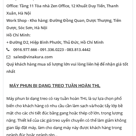
Office: Tầng 11 Tòa nhà Zen Office, 12 Khuất Duy Tiến, Thanh
Xuân, Hà Nội
Work Shop - Kho hàng: Đường Đồng Quan, Dược Thượng, Tiên
Dược, Sóc Sơn, Hà Nội
Hồ Chí Minh:
+ Đường D2, Hiệp Bình Phước, Thủ Đức, Hồ Chí Minh
0916.977.666 - 091.336.0223 - 083.813.4442
sales@vinakura.com
Quý khách hàng mua số lượng lớn vui lòng liên hệ để nhận giá tốt
nhất
MÁY PHUN BI DẠNG TREO TUẦN HOÀN THL
Máy phun bi dạng treo có ray tuần hoàn THL là sự lựa chọn phổ
biến cho khách hàng có nhu cầu cần làm sạch và/hoặc tẩy lớp bề
mặt cho các chi tiết đúc bằng gang hoặc thép cỡ lớn, trọng lượng
nặng. Thiết kế của các giá treo uyển chuyển có thể làm giảm không
gian lắp đặt máy, làm cho dạng máy này được khách hàng trong
ngành đúc hoặc ngành rèn...