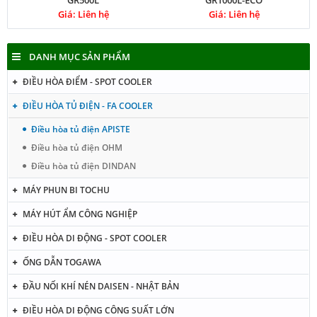
GR500L
GR1000L-ECO
Giá: Liên hệ
Giá: Liên hệ
DANH MỤC SẢN PHẨM
ĐIỀU HÒA ĐIỂM - SPOT COOLER
ĐIỀU HÒA TỦ ĐIỆN - FA COOLER
Điều hòa tủ điện APISTE
Điều hòa tủ điện OHM
Điều hòa tủ điện DINDAN
MÁY PHUN BI TOCHU
MÁY HÚT ẨM CÔNG NGHIỆP
ĐIỀU HÒA DI ĐỘNG - SPOT COOLER
ỐNG DẪN TOGAWA
ĐẦU NỐI KHÍ NÉN DAISEN - NHẬT BẢN
ĐIỀU HÒA DI ĐỘNG CÔNG SUẤT LỚN