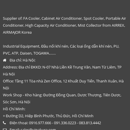
Supplier of: FA Cooler, Cabinet Air Conditioner, Spot Cooler, Portable Air
Conditioner, High Capacity Air Conditioner, Mist Collector from AIRREX,
AIRMAJOR Korea
Industrial Equipment, Đầu nối khí nén, Các loại ống dẫn khí nén, PU,
PVC, ATP, Daisen, TOGAWA…….
Địa chỉ:
Hà Nội:
Address: Địa chỉ ĐKKD: N-07 Nhà Liền Kề Trung Văn, Nam Từ Liêm, TP
Hà Nội
Office: Tầng 11 Tòa nhà Zen Office, 12 Khuất Duy Tiến, Thanh Xuân, Hà
Nội
Work Shop - Kho hàng: Đường Đồng Quan, Dược Thượng, Tiên Dược,
Sóc Sơn, Hà Nội
Hồ Chí Minh:
+ Đường D2, Hiệp Bình Phước, Thủ Đức, Hồ Chí Minh
Điện thoại:
0916.977.666 - 091.336.0223 - 083.813.4442
Email:
sales@vinakura.com