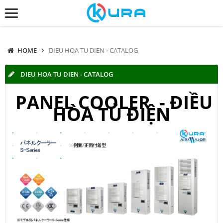
HOME
DIEU HOA TU DIEN - CATALOG
DIEU HOA TU DIEN - CATALOG
PANEL COOLER - ĐIỀU
HÒA TỦ ĐIỆN