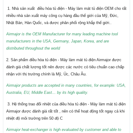
1. Nhà sản xuất điều hòa tủ điện - Máy làm mát tủ điện OEM cho rất
nhiều nhà sản xuất máy công cụ hàng đầu thế giới của Mỹ, Đức,
Nhật Bản, Hàn Quốc, và được phân phối rộng khắp thế giới..
Airmajor is the OEM Manufacturer for many leading machine tool
manufacturers in the USA, Germany, Japan, Korea, and are
distributed throughout the world
2. Sản phẩm điều hòa tủ điện - Máy làm mát tủ điện Airmajor được
đánh giá chất lượng tốt nên được các nước có tiêu chuẩn cao chấp
nhận với thị trường chính là Mỹ, Úc, Châu Âu.
Airmajor products are accepted in many countries, for example: USA,
Australia, EU, Middle East… by its high quality.
3. Hệ thống trao đổi nhiệt của điều hòa tủ điện - Máy làm mát tủ điện
Airmajor được đánh giá rất tốt , nên có thể hoạt động tốt ngay cả khi
nhiệt độ môi trường trên 50 độ C
Airmajor heat-exchanger is high evaluated by customer and able to