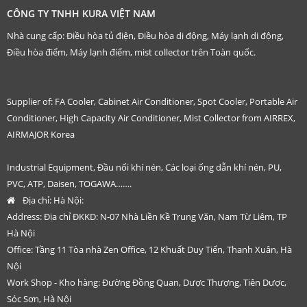
CÔNG TY TNHH KURA VIỆT NAM
Nhà cung cấp: Điều hòa tủ điện, Điều hòa di động, Máy lạnh di động,
Điều hòa điểm, Máy lạnh điểm, mist collector trên Toàn quốc.
Supplier of: FA Cooler, Cabinet Air Conditioner, Spot Cooler, Portable Air
Conditioner, High Capacity Air Conditioner, Mist Collector from AIRREX,
AIRMAJOR Korea
Industrial Equipment, Đầu nối khí nén, Các loại ống dẫn khí nén, PU,
PVC, ATP, Daisen, TOGAWA…….
Địa chỉ:
Hà Nội:
Address: Địa chỉ ĐKKD: N-07 Nhà Liền Kề Trung Văn, Nam Từ Liêm, TP
Hà Nội
Office: Tầng 11 Tòa nhà Zen Office, 12 Khuất Duy Tiến, Thanh Xuân, Hà
Nội
Work Shop - Kho hàng: Đường Đồng Quan, Dược Thượng, Tiên Dược,
Sóc Sơn, Hà Nội