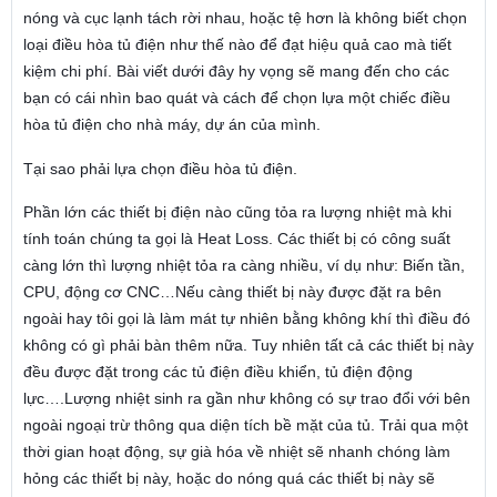
nóng và cục lạnh tách rời nhau, hoặc tệ hơn là không biết chọn
loại điều hòa tủ điện như thế nào để đạt hiệu quả cao mà tiết
kiệm chi phí. Bài viết dưới đây hy vọng sẽ mang đến cho các
bạn có cái nhìn bao quát và cách để chọn lựa một chiếc điều
hòa tủ điện cho nhà máy, dự án của mình.
Tại sao phải lựa chọn điều hòa tủ điện.
Phần lớn các thiết bị điện nào cũng tỏa ra lượng nhiệt mà khi
tính toán chúng ta gọi là Heat Loss. Các thiết bị có công suất
càng lớn thì lượng nhiệt tỏa ra càng nhiều, ví dụ như: Biến tần,
CPU, động cơ CNC…Nếu càng thiết bị này được đặt ra bên
ngoài hay tôi gọi là làm mát tự nhiên bằng không khí thì điều đó
không có gì phải bàn thêm nữa. Tuy nhiên tất cả các thiết bị này
đều được đặt trong các tủ điện điều khiển, tủ điện động
lực….Lượng nhiệt sinh ra gần như không có sự trao đổi với bên
ngoài ngoại trừ thông qua diện tích bề mặt của tủ. Trải qua một
thời gian hoạt động, sự già hóa về nhiệt sẽ nhanh chóng làm
hỏng các thiết bị này, hoặc do nóng quá các thiết bị này sẽ