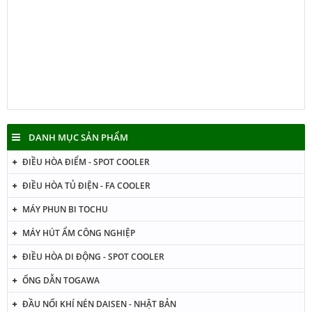
U9, UH, UJ, 1E, 5E Sửa lỗi JH J3 J5 J6 L0 LC P3 P4 U0 U1
U2 U9 UH UJ 1E 5E
DANH MỤC SẢN PHẨM
ĐIỀU HÒA ĐIỂM - SPOT COOLER
ĐIỀU HÒA TỦ ĐIỆN - FA COOLER
MÁY PHUN BI TOCHU
MÁY HÚT ẨM CÔNG NGHIỆP
ĐIỀU HÒA DI ĐỘNG - SPOT COOLER
ỐNG DẪN TOGAWA
ĐẦU NỐI KHÍ NÉN DAISEN - NHẬT BẢN