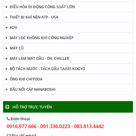
ĐIỀU HÒA DI ĐỘNG CÔNG SUẤT LỚN
THIẾT BỊ KHÍ NÉN ATP - USA
ADV
MÁY LỌC KHÔNG KHÍ CÔNG NGHIỆP
MÁY CŨ
MÁY LÀM MÁT DẦU - OIL CHILLER
BỘ TÁCH NƯỚC - TÁCH DẦU TAISEI KOGYO
ỐNG KHÍ CHIYODA
ĐẦU NỐI CÁP NANABOSHI
HỖ TRỢ TRỰC TUYẾN
Điện thoại
0916.977.666 - 091.336.0223 - 083.813.4442
Địa chỉ email