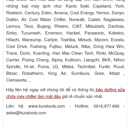
những loại máy lạnh như: Kanto Seiki Copeland, York,
Reetech, Century, Eden, Amena, Cool Energy, Yemoo, Sanyo,
Daikin, Air Cool Water Chiller, Norwalk, Castel, Nagakawa,
Lennox, Teco, Bujang, Rheem, CIAT, Mitsubishi, Danfoss,
Sinko, Tucumseh, Emerson, Hanbel, Panasonic, Kobelco,
Hitachi, Maneurop, Carlyle, Toshiba, Meluck, Mycom, Ecosta,
Cool Drive, Fusheng, Fujitsu, Meluck, Nibe, Dong Hwa Win,
Trane, Dorin, Kuenling, Han Mac Clean Tech, Rinki, McQuay,
Carrier, Poong Cheng, Alpha, Kulthorn, Liangchi, BKK, Nihon
Spindle, Hi-air, Puma, LG, Midea, Technibel, Funiki, Ruud,
Bitzer, Robatherm, King Air, Sumikura, Gree, Atlast ,
Clemaveta…
Hãy liên hệ ngay với chúng tôi để có thông tin
bảo dưỡng sửa
chữa máy chiller làm mát dầu
giá rẻ chuẩn xác nhất.
Liên hệ: www.kuratools.com - Hotline: 0916.977.666 -
sales@kuratools.com