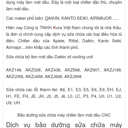
dụng máy làm mát dầu. Đây là một loại chiller đặc thù, chuyên
làm mát dầu.
Các maker phổ biến:
D
AIKIN, KANTO SEIKI, AIRMAJOR......
Hiện nay Công ty TNHH
K
ura Việt Nam chúng tôi là nhà thầu,
là đơn vị chính cung cấp dịch vụ sửa chữa các loại điều hòa tủ
điện, Chiller dầu của Apiste, Rittal, Daikin, Kanto Seiki,
Airmajor....trên khắp các tỉnh thành phố.
Sửa chữa bộ làm mát dầu Daikin oil cooling unit
AKZ148, AKZ328, AKZ438, AKZ568, AKZ907, AKZJ188,
AKZJ358, AKZJ458, AKZJ568, AKZJ908
Sửa chữa các lỗi Alarm list: A6, E1, E3, E5, E6, E9, EH, EJ,
H1, FE, FH, JE, JH, J3, J5, J6, L0, LC, P3, P4, U0, U1, U2,
U9, UH.
Bảo dưỡng sửa chữa máy chiller làm mát dầu CNC
Dịch vụ bảo dưỡng sửa chữa máy