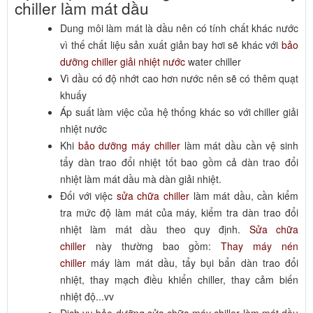
chiller làm mát dầu
Dung môi làm mát là dầu nên có tính chất khác nước
vì thế chất liệu sản xuất giản bay hơi sẽ khác với
bảo
dưỡng chiller giải nhiệt nước
water chiller
Vì dầu có độ nhớt cao hơn nước nên sẽ có thêm quạt
khuấy
Áp suất làm việc của hệ thống khác so với chiller giải
nhiệt nước
Khi
bảo dưỡng máy chiller
làm mát dầu cần vệ sinh
tẩy dàn trao đổi nhiệt tốt bao gồm cả dàn trao đổi
nhiệt làm mát dầu mà dàn giải nhiệt.
Đối với việc
sửa chữa chiller
làm mát dầu, cần kiểm
tra mức độ làm mát của máy, kiểm tra dàn trao đổi
nhiệt làm mát dầu theo quy định.
Sửa chữa
chiller
này thường bao gồm:
Thay máy nén
chiller
máy làm mát dầu, tẩy bụi bẩn dàn trao đổi
nhiệt, thay mạch điều khiển chiller, thay cảm biến
nhiệt độ...vv