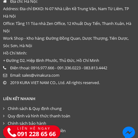
Địa chỉ:
Hà Nội:
Address: Địa chỉ ĐKKD: N-07 Nhà Liền Kề Trung Văn, Nam Từ Liêm, TP
Hà Nội
Office: Tầng 11 Tòa nhà Zen Office, 12 Khuất Duy Tiến, Thanh Xuân, Hà
Nội
Work Shop - Kho hàng: Đường Đồng Quan, Dược Thượng, Tiên Dược,
Sóc Sơn, Hà Nội
Hồ Chí Minh:
+ Đường D2, Hiệp Bình Phước, Thủ Đức, Hồ Chí Minh
Điện thoại:
0916.977.666 - 091.336.0223 - 083.813.4442
Email:
sales@vinakura.com
2019 KURA VIET NAM CO., Ltd. All rights reserved.
LIÊN KẾT NHANH
Chính sách & Quy định chung
Quy định và hình thức thanh toán
Chính sách bảo hành
LIÊN HỆ NGAY
Chính sách trả hàng – hoàn tiền
091 228 65 66