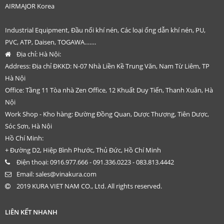
AIRMAJOR Korea
Industrial Equipment, Đầu nối khí nén, Các loại ống dẫn khí nén, PU,
PVC, ATP, Daisen, TOGAWA…….
Địa chỉ:
Hà Nội:
Address: Địa chỉ ĐKKD: N-07 Nhà Liền Kề Trung Văn, Nam Từ Liêm, TP
Hà Nội
Office: Tầng 11 Tòa nhà Zen Office, 12 Khuất Duy Tiến, Thanh Xuân, Hà
Nội
Work Shop - Kho hàng: Đường Đồng Quan, Dược Thượng, Tiên Dược,
Sóc Sơn, Hà Nội
Hồ Chí Minh:
+ Đường D2, Hiệp Bình Phước, Thủ Đức, Hồ Chí Minh
Điện thoại:
0916.977.666 - 091.336.0223 - 083.813.4442
Email:
sales@vinakura.com
2019 KURA VIET NAM CO., Ltd. All rights reserved.
LIÊN KẾT NHANH