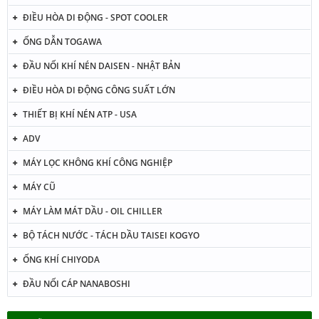
ĐIỀU HÒA DI ĐỘNG - SPOT COOLER
ỐNG DẪN TOGAWA
ĐẦU NỐI KHÍ NÉN DAISEN - NHẬT BẢN
ĐIỀU HÒA DI ĐỘNG CÔNG SUẤT LỚN
THIẾT BỊ KHÍ NÉN ATP - USA
ADV
MÁY LỌC KHÔNG KHÍ CÔNG NGHIỆP
MÁY CŨ
MÁY LÀM MÁT DẦU - OIL CHILLER
BỘ TÁCH NƯỚC - TÁCH DẦU TAISEI KOGYO
ỐNG KHÍ CHIYODA
ĐẦU NỐI CÁP NANABOSHI