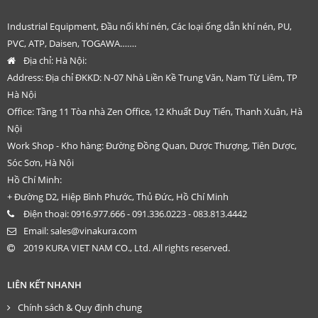
Industrial Equipment, Đầu nối khí nén, Các loại ống dẫn khí nén, PU,
PVC, ATP, Daisen, TOGAWA…….
Địa chỉ:
Hà Nội:
Address: Địa chỉ ĐKKD: N-07 Nhà Liền Kề Trung Văn, Nam Từ Liêm, TP
Hà Nội
Office: Tầng 11 Tòa nhà Zen Office, 12 Khuất Duy Tiến, Thanh Xuân, Hà
Nội
Work Shop - Kho hàng: Đường Đồng Quan, Dược Thượng, Tiên Dược,
Sóc Sơn, Hà Nội
Hồ Chí Minh:
+ Đường D2, Hiệp Bình Phước, Thủ Đức, Hồ Chí Minh
Điện thoại:
0916.977.666 - 091.336.0223 - 083.813.4442
Email:
sales@vinakura.com
2019 KURA VIET NAM CO., Ltd. All rights reserved.
LIÊN KẾT NHANH
Chính sách & Quy định chung