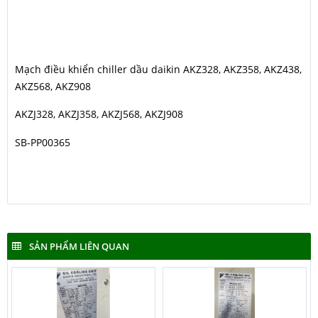
AKZ439, AKZ569, AKZ909, AKZ328, AKZ358, AKZ438, AKZ568,
AKZ908, AKZ437, AKZT437-EH02D-2, AKZ907-MK02-C2,
AKZ907, AKZ909-B
Mạch điều khiển chiller dầu daikin AKZ328, AKZ358, AKZ438,
AKZ568, AKZ908
AKZJ328, AKZJ358, AKZJ568, AKZJ908
SB-PP00365
SẢN PHẨM LIÊN QUAN