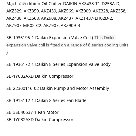
Mạch điều khiển Oil Chiller DAIKIN AKZ438-T1-D253A-D,
AKZ329, AKZ359, AKZ439, AKZ569, AKZ909, AKZ328, AKZ358,
AKZ438, AKZ568, AKZ908, AKZ437, AKZT437-EH02D-2,
AKZ907-MK02-C2, AKZ907, AKZ909-B
SB-1936195-1 Daikin Expansion Valve Coil (
This Daikin
expansion valve coil is fitted on a range of 8 series cooling units
)
SB-1936172-1 Daikin 8 Series Expansion Valve Body
SB-1YC32AXD Daikin Compressor
SB-22300116-02 Daikin Pump and Motor Assembly
SB-1915112-1 Daikin 8 Series Fan Blade
SB-3SB40537-1 Fan Motor
SB-1YC32AXD Daikin Compressor
Oil Chiller DAIKIN AKZ438-T1-D253A-D, AKZ329, AKZ359,