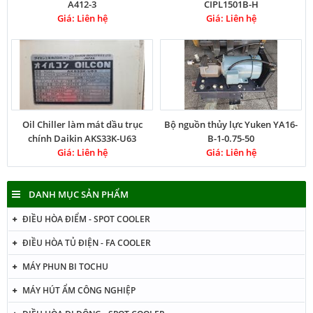
A412-3
CIPL1501B-H
Giá: Liên hệ
Giá: Liên hệ
Oil Chiller làm mát dầu trục
Bộ nguồn thủy lực Yuken YA16-
chính Daikin AKS33K-U63
B-1-0.75-50
Giá: Liên hệ
Giá: Liên hệ
DANH MỤC SẢN PHẨM
ĐIỀU HÒA ĐIỂM - SPOT COOLER
ĐIỀU HÒA TỦ ĐIỆN - FA COOLER
MÁY PHUN BI TOCHU
MÁY HÚT ẨM CÔNG NGHIỆP