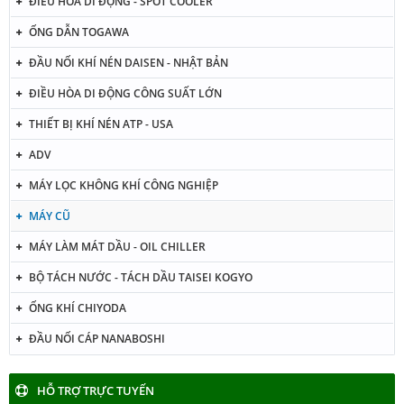
ĐIỀU HÒA DI ĐỘNG - SPOT COOLER
ỐNG DẪN TOGAWA
ĐẦU NỐI KHÍ NÉN DAISEN - NHẬT BẢN
ĐIỀU HÒA DI ĐỘNG CÔNG SUẤT LỚN
THIẾT BỊ KHÍ NÉN ATP - USA
ADV
MÁY LỌC KHÔNG KHÍ CÔNG NGHIỆP
MÁY CŨ
MÁY LÀM MÁT DẦU - OIL CHILLER
BỘ TÁCH NƯỚC - TÁCH DẦU TAISEI KOGYO
ỐNG KHÍ CHIYODA
ĐẦU NỐI CÁP NANABOSHI
HỖ TRỢ TRỰC TUYẾN