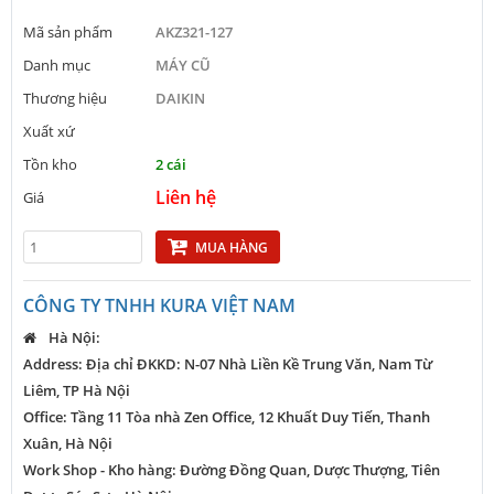
Mã sản phẩm
AKZ321-127
Danh mục
MÁY CŨ
Thương hiệu
DAIKIN
Xuất xứ
Tồn kho
2 cái
Liên hệ
Giá
MUA HÀNG
CÔNG TY TNHH KURA VIỆT NAM
Hà Nội:
Address: Địa chỉ ĐKKD: N-07 Nhà Liền Kề Trung Văn, Nam Từ
Liêm, TP Hà Nội
Office: Tầng 11 Tòa nhà Zen Office, 12 Khuất Duy Tiến, Thanh
Xuân, Hà Nội
Work Shop - Kho hàng: Đường Đồng Quan, Dược Thượng, Tiên