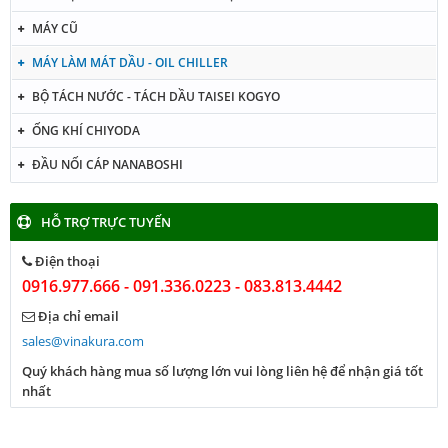
MÁY CŨ
MÁY LÀM MÁT DẦU - OIL CHILLER
BỘ TÁCH NƯỚC - TÁCH DẦU TAISEI KOGYO
ỐNG KHÍ CHIYODA
ĐẦU NỐI CÁP NANABOSHI
HỖ TRỢ TRỰC TUYẾN
Điện thoại
0916.977.666 - 091.336.0223 - 083.813.4442
Địa chỉ email
sales@vinakura.com
Quý khách hàng mua số lượng lớn vui lòng liên hệ để nhận giá tốt
nhất