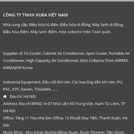
CÔNG TY TNHH KURA VIỆT NAM
Nhà cung cấp: Điều hòa tủ điện, Điều hòa di động, Máy lạnh di động,
Điều hòa điểm, Máy lạnh điểm, mist collector trên Toàn quốc.
Supplier of: FA Cooler, Cabinet Air Conditioner, Spot Cooler, Portable Air
Conditioner, High Capacity Air Conditioner, Mist Collector from AIRREX,
AIRMAJOR Korea
Industrial Equipment, Đầu nối khí nén, Các loại ống dẫn khí nén, PU,
PVC, ATP, Daisen, TOGAWA…….
Địa chỉ:
Hà Nội:
Address: Địa chỉ ĐKKD: N-07 Nhà Liền Kề Trung Văn, Nam Từ Liêm, TP
Hà Nội
Office: Tầng 11 Tòa nhà Zen Office, 12 Khuất Duy Tiến, Thanh Xuân, Hà
Nội
Work Shop - Kho hàng: Đường Đồng Quan, Dược Thượng, Tiên Dược,