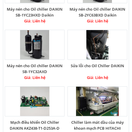
Máy nén cho Oil chiller DAIKIN
Máy nén cho Oil chiller DAIKIN
SB-1YC23HXD Daikin
SB-2YC63BXD Daikin
Compressor
Giá: Liên hệ
Compressor
Giá: Liên hệ
Máy nén cho Oil chiller DAIKIN
Sửa lỗi cho Oil Chiller DAIKIN
SB-1YC32AXD
Giá: Liên hệ
Giá: Liên hệ
Mạch điều khiển Oil Chiller
Chiller làm mát dầu của máy
DAIKIN AKZ438-T1-D253A-D
khoan mạch PCB HITACHI