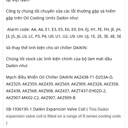
Công ty chúng tôi chuyên sửa các lỗi thường gặp và hiếm
gặp trên Oil Cooling Units Daikin như:
Alarm code: AA, A6, E1, E3, E5, E6, E9, EH, EJ, H1, FE, FH, JE, JH,
J3, J5, J6, L0, LC, P3, P4, U0, U1, U2, U9, UH, UJ, 1E, 2E, 3E, 4E, 5E
Và thay thế linh kiện cho oil chiller DAIKIN:
Chúng tôi stock các linh kiện chính của bộ làm mát dầu
Daikin như:
Mạch điều khiển Oil Chiller DAIKIN AKZ438-T1-D253A-D,
AKZ329, AKZ359, AKZ439, AKZ569, AKZ909, AKZ328, AKZ358,
AKZ438, AKZ568, AKZ908, AKZ437, AKZT437-EH02D-2,
AKZ907-MK02-C2, AKZ907, AKZ909-B
SB-1936195-1 Daikin Expansion Valve Coil (
This Daikin
expansion valve coil is fitted on a range of 8 series cooling units
)