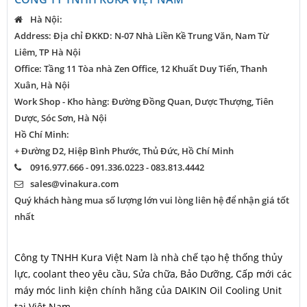
Hà Nội:
Address: Địa chỉ ĐKKD: N-07 Nhà Liền Kề Trung Văn, Nam Từ
Liêm, TP Hà Nội
Office: Tầng 11 Tòa nhà Zen Office, 12 Khuất Duy Tiến, Thanh
Xuân, Hà Nội
Work Shop - Kho hàng: Đường Đồng Quan, Dược Thượng, Tiên
Dược, Sóc Sơn, Hà Nội
Hồ Chí Minh:
+ Đường D2, Hiệp Bình Phước, Thủ Đức, Hồ Chí Minh
0916.977.666 - 091.336.0223 - 083.813.4442
sales@vinakura.com
Quý khách hàng mua số lượng lớn vui lòng liên hệ để nhận giá tốt
nhất
Công ty TNHH Kura Việt Nam là nhà chế tạo hệ thống thủy
lực, coolant theo yêu cầu, Sửa chữa, Bảo Dưỡng, Cấp mới các
máy móc linh kiện chính hãng của DAIKIN Oil Cooling Unit
tại Việt Nam