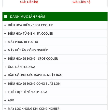
Giá: Liên hệ
Giá: Liên hệ
DANH MỤC SẢN PHẨM
ĐIỀU HÒA ĐIỂM - SPOT COOLER
ĐIỀU HÒA TỦ ĐIỆN - FA COOLER
MÁY PHUN BI TOCHU
MÁY HÚT ẨM CÔNG NGHIỆP
ĐIỀU HÒA DI ĐỘNG - SPOT COOLER
ỐNG DẪN TOGAWA
ĐẦU NỐI KHÍ NÉN DAISEN - NHẬT BẢN
ĐIỀU HÒA DI ĐỘNG CÔNG SUẤT LỚN
THIẾT BỊ KHÍ NÉN ATP - USA
ADV
MÁY LỌC KHÔNG KHÍ CÔNG NGHIỆP