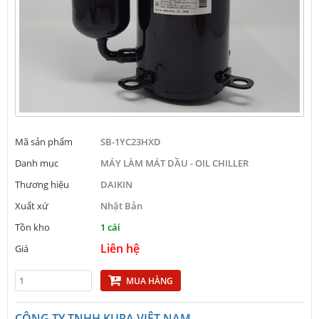
Mã sản phẩm
SB-1YC23HXD
Danh mục
MÁY LÀM MÁT DẦU - OIL CHILLER
Thương hiệu
DAIKIN
Xuất xứ
Nhật Bản
Tồn kho
1 cái
Liên hệ
Giá
MUA HÀNG
CÔNG TY TNHH KURA VIỆT NAM