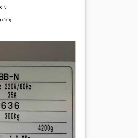
8B-N
 trường