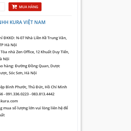
MUA HÀNG
NHH KURA VIỆT NAM
hỉ ĐKKD: N-07 Nhà Liền Kề Trung Văn,
TP Hà Nội
 Tòa nhà Zen Office, 12 Khuất Duy Tiến,
à Nội
ho hàng: Đường Đồng Quan, Dược
ược, Sóc Sơn, Hà Nội
iệp Bình Phước, Thủ Đức, Hồ Chí Minh
6 - 091.336.0223 - 083.813.4442
akura.com
 mua số lượng lớn vui lòng liên hệ để
hất