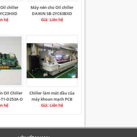
il chiller
Máy nén cho Oil chiller
1YC23HXD
DAIKIN SB-2YC63BXD
mpressor
ên hệ
Daikin Compressor
Giá: Liên hệ
 Oil Chiller
Chiller làm mát dầu của
-T1-D253A-D
máy khoan mạch PCB
ên hệ
Giá: Liên hệ
HITACHI