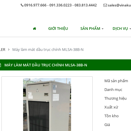
0916.977.666 - 091.336.0223 - 083.813.4442
sales@vinaku
GIỚI THIỆU
SẢN PHẨM
DỊCH VỤ
LER
Máy làm mát dầu trục chính MLSA-38B-N
MÁY LÀM MÁT DẦU TRỤC CHÍNH MLSA-38B-N
Mã sản phẩm
Danh mục
Thương hiệu
Xuất xứ
Tồn kho
Giá