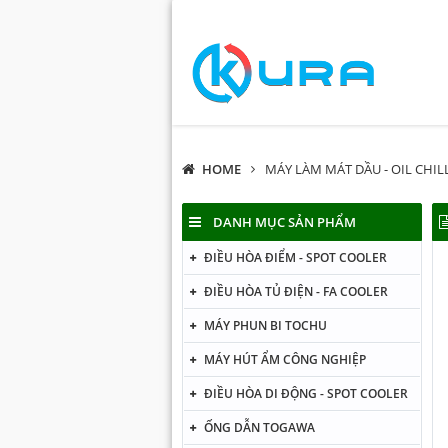
HOME
MÁY LÀM MÁT DẦU - OIL CHIL
DANH MỤC SẢN PHẨM
ĐIỀU HÒA ĐIỂM - SPOT COOLER
ĐIỀU HÒA TỦ ĐIỆN - FA COOLER
MÁY PHUN BI TOCHU
MÁY HÚT ẨM CÔNG NGHIỆP
ĐIỀU HÒA DI ĐỘNG - SPOT COOLER
ỐNG DẪN TOGAWA