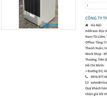
CÔNG TY T
Hà Nội:
Address: Địa c
Nam Từ Liêm, 
Office: Tầng 11
Thanh Xuân, H
Work Shop - K
Thượng, Tiên D
Hồ Chí Minh:
+ Đường D2, H
0916.977.66
sales@vin
Quý khách hàng
nhận giá tốt n