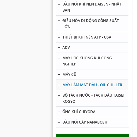
ĐẦU NỐI KHÍ NÉN DAISEN - NHẬT
BẢN
ĐIỀU HÒA DI ĐỘNG CÔNG SUẤT
LỚN
THIẾT BỊ KHÍ NÉN ATP - USA
ADV
MÁY LỌC KHÔNG KHÍ CÔNG
NGHIỆP
MÁY CŨ
MÁY LÀM MÁT DẦU - OIL CHILLER
BỘ TÁCH NƯỚC - TÁCH DẦU TAISEI
KOGYO
ỐNG KHÍ CHIYODA
ĐẦU NỐI CÁP NANABOSHI