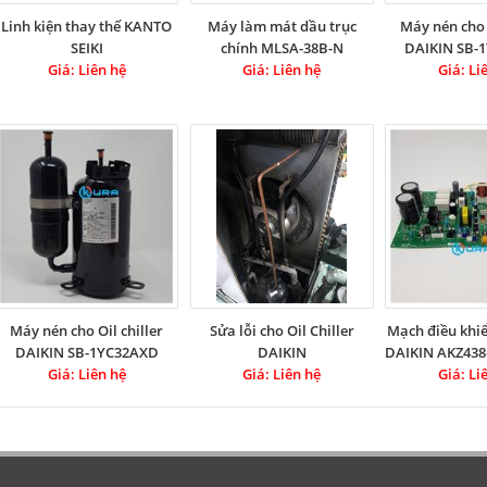
Linh kiện thay thế KANTO
Máy làm mát dầu trục
Máy nén cho O
SEIKI
chính MLSA-38B-N
DAIKIN SB-
Giá: Liên hệ
Giá: Liên hệ
Daikin Co
Giá: Li
Máy nén cho Oil chiller
Sửa lỗi cho Oil Chiller
Mạch điều khiển
DAIKIN SB-1YC32AXD
DAIKIN
DAIKIN AKZ438
Giá: Liên hệ
Giá: Liên hệ
Giá: Li