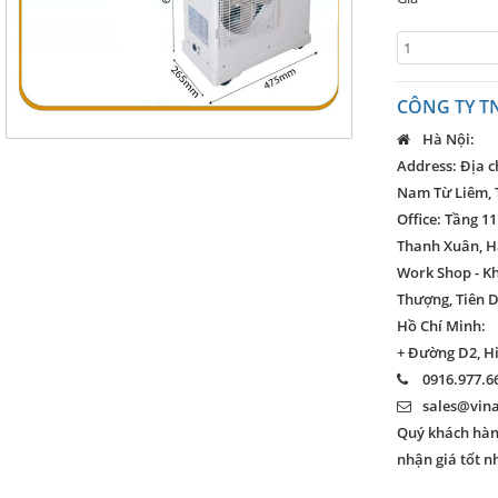
CÔNG TY T
Hà Nội:
Address: Địa c
Nam Từ Liêm, 
Office: Tầng 11
Thanh Xuân, H
Work Shop - K
Thượng, Tiên D
Hồ Chí Minh:
+ Đường D2, H
0916.977.66
sales@vin
Quý khách hàng
nhận giá tốt n