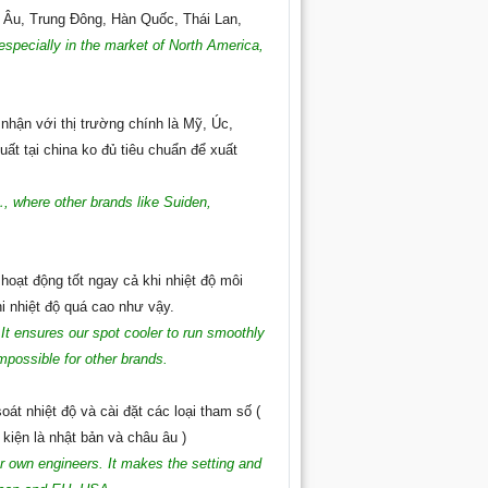
âu Âu, Trung Đông, Hàn Quốc, Thái Lan,
especially in the market of North America,
hận với thị trường chính là Mỹ, Úc,
ất tại china ko đủ tiêu chuẩn để xuất
…, where other brands like Suiden,
 hoạt động tốt ngay cả khi nhiệt độ môi
i nhiệt độ quá cao như vậy.
It ensures our spot cooler to run smoothly
mpossible for other brands.
t nhiệt độ và cài đặt các loại tham số (
kiện là nhật bản và châu âu )
r own engineers. It makes the setting and