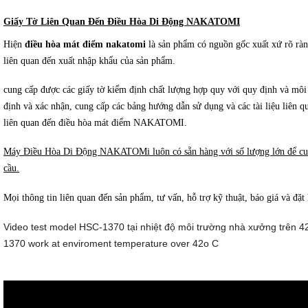
Giấy Tờ Liên Quan Đến Điều Hòa Di Động NAKATOMI
Hiện
điều hòa mát điểm nakatomi
là sản phẩm có nguồn gốc xuất xứ rõ ràng
liên quan đến xuất nhập khẩu của sản phẩm.
cung cấp được các giấy tờ kiểm định chất lượng hợp quy với quy định và mô
định và xác nhận, cung cấp các bảng hướng dẫn sử dụng và các tài liệu liên q
liên quan đến điều hòa mát điểm NAKATOMI.
Máy Điều Hòa Di Động NAKATOMi luôn có sẵn hàng với số lượng lớn để cun
cầu.
Mọi thông tin liên quan đến sản phẩm, tư vấn, hỗ trợ kỹ thuật, báo giá và đặt 
Video test model HSC-1370 tại nhiệt độ môi trường nhà xưởng trên 42
1370 work at enviroment temperature over 42o C