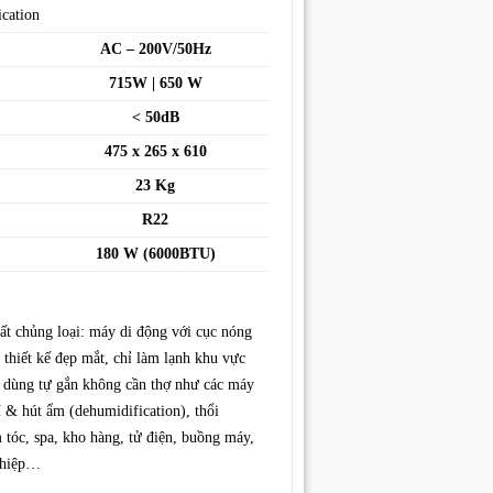
cation
AC – 200V/50Hz
715W | 650 W
< 50dB
475 x 265 x 610
23 Kg
R22
180 W (6000BTU)
ất chủng loại: máy di động với cục nóng
thiết kế đẹp mắt, chỉ làm lạnh khu vực
i dùng tự gắn không cần thợ như các máy
 & hút ẩm (dehumidification), thổi
 tóc, spa, kho hàng, tử điện, buồng máy,
nghiệp…