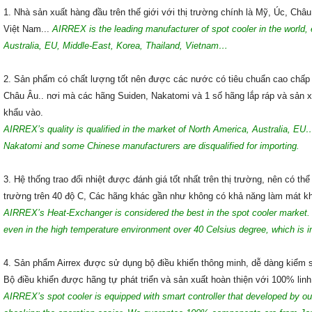
1. Nhà sản xuất hàng đầu trên thế giới với thị trường chính là Mỹ, Úc, Ch
Việt Nam...
AIRREX is the leading manufacturer of spot cooler in the world, 
Australia, EU, Middle-East, Korea, Thailand, Vietnam…
2. Sản phẩm có chất lượng tốt nên được các nước có tiêu chuẩn cao chấp n
Châu Âu.. nơi mà các hãng Suiden, Nakatomi và 1 số hãng lắp ráp và sản xu
khẩu vào.
AIRREX’s quality is qualified in the market of North America, Australia, EU
Nakatomi and some Chinese manufacturers are disqualified for importing.
3. Hệ thống trao đổi nhiệt được đánh giá tốt nhất trên thị trường, nên có thể
trường trên 40 độ C, Các hãng khác gần như không có khả năng làm mát kh
AIRREX’s Heat-Exchanger is considered the best in the spot cooler market. 
even in the high temperature environment over 40 Celsius degree, which is i
4. Sản phẩm Airrex được sử dụng bộ điều khiển thông minh, dễ dàng kiểm soá
Bộ điều khiển được hãng tự phát triển và sản xuất hoàn thiện với 100% linh 
AIRREX’s spot cooler is equipped with smart controller that developed by ou