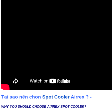
Tại sao nên chọn
Spot Cooler
Airrex ? -
WHY YOU SHOULD CHOOSE AIRREX SPOT COOLER?