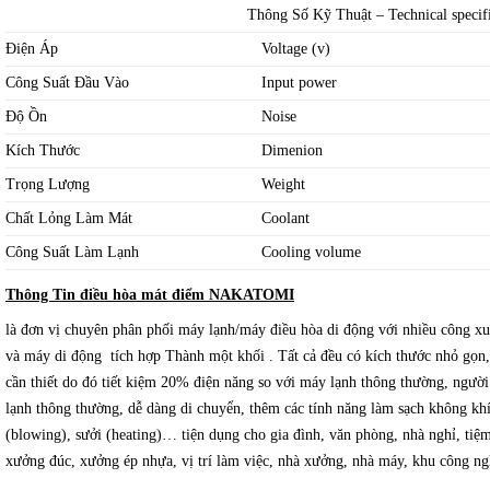
Thông Số Kỹ Thuật – Technical specifi
Điện Áp
Voltage (v)
Công Suất Đầu Vào
Input power
Độ Ồn
Noise
Kích Thước
Dimenion
Trọng Lượng
Weight
Chất Lỏng Làm Mát
Coolant
Công Suất Làm Lạnh
Cooling volume
Thông Tin điều hòa mát điểm NAKATOMI
là đơn vị
chuyên phân phối máy lạnh/máy điều hòa di động với nhiều công xu
và máy di động tích hợp Thành một khối . Tất cả đều có kích thước nhỏ gọn, 
cần thiết do đó tiết kiệm 20% điện năng so với máy lạnh thông thường, ngườ
lạnh thông thường, dễ dàng di chuyển, thêm các tính năng làm sạch không khí
(blowing), sưởi (heating)… tiện dụng cho gia đình, văn phòng, nhà nghỉ, tiệm
xưởng đúc, xưởng ép nhựa, vị trí làm việc, nhà xưởng, nhà máy, khu công 