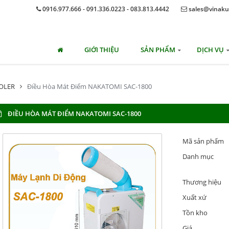
0916.977.666 - 091.336.0223 - 083.813.4442
sales@vinaku
GIỚI THIỆU
SẢN PHẨM
DỊCH VỤ
OOLER
Điều Hòa Mát Điểm NAKATOMI SAC-1800
ĐIỀU HÒA MÁT ĐIỂM NAKATOMI SAC-1800
Mã sản phẩm
Danh mục
Thương hiệu
Xuất xứ
Tồn kho
Giá