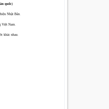
oàn quốc
)
hiệu Nhật Bản.
g Việt Nam.
ớc khác nhau.