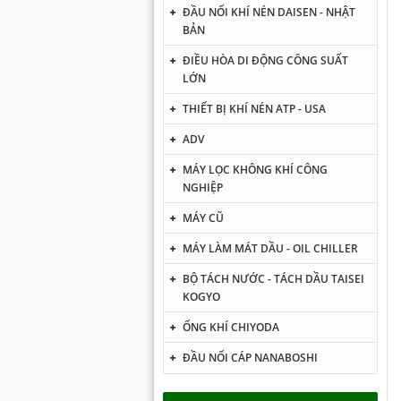
ĐẦU NỐI KHÍ NÉN DAISEN - NHẬT
BẢN
ĐIỀU HÒA DI ĐỘNG CÔNG SUẤT
LỚN
THIẾT BỊ KHÍ NÉN ATP - USA
ADV
MÁY LỌC KHÔNG KHÍ CÔNG
NGHIỆP
MÁY CŨ
MÁY LÀM MÁT DẦU - OIL CHILLER
BỘ TÁCH NƯỚC - TÁCH DẦU TAISEI
KOGYO
ỐNG KHÍ CHIYODA
ĐẦU NỐI CÁP NANABOSHI