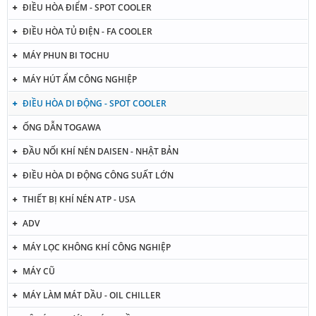
ĐIỀU HÒA ĐIỂM - SPOT COOLER
ĐIỀU HÒA TỦ ĐIỆN - FA COOLER
MÁY PHUN BI TOCHU
MÁY HÚT ẨM CÔNG NGHIỆP
ĐIỀU HÒA DI ĐỘNG - SPOT COOLER
ỐNG DẪN TOGAWA
ĐẦU NỐI KHÍ NÉN DAISEN - NHẬT BẢN
ĐIỀU HÒA DI ĐỘNG CÔNG SUẤT LỚN
THIẾT BỊ KHÍ NÉN ATP - USA
ADV
MÁY LỌC KHÔNG KHÍ CÔNG NGHIỆP
MÁY CŨ
MÁY LÀM MÁT DẦU - OIL CHILLER