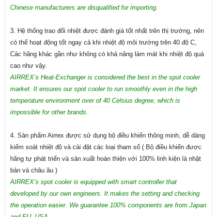
Chinese manufacturers are disqualified for importing.
3. Hệ thống trao đổi nhiệt được đánh giá tốt nhất trên thị trường, nên
có thể hoạt động tốt ngay cả khi nhiệt độ môi trường trên 40 độ C,
Các hãng khác gần như không có khả năng làm mát khi nhiệt độ quá
cao như vậy.
AIRREX’s Heat-Exchanger is considered the best in the spot cooler
market. It ensures our spot cooler to run smoothly even in the high
temperature environment over of 40 Celsius degree, which is
impossible for other brands.
4. Sản phẩm Airrex được sử dụng bộ điều khiển thông minh, dễ dàng
kiểm soát nhiệt độ và cài đặt các loại tham số ( Bộ điều khiển được
hãng tự phát triển và sản xuất hoàn thiện với 100% linh kiện là nhật
bản và châu âu )
AIRREX’s spot cooler is equipped with smart controller that
developed by our own engineers. It makes the setting and checking
the operation easier. We guarantee 100% components are from Japan
and EU, USA.