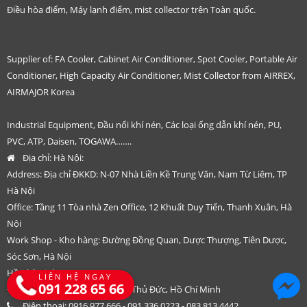
Điều hòa điểm, Máy lạnh điểm, mist collector trên Toàn quốc.
Supplier of: FA Cooler, Cabinet Air Conditioner, Spot Cooler, Portable Air
Conditioner, High Capacity Air Conditioner, Mist Collector from AIRREX,
AIRMAJOR Korea
Industrial Equipment, Đầu nối khí nén, Các loại ống dẫn khí nén, PU,
PVC, ATP, Daisen, TOGAWA…….
Địa chỉ:
Hà Nội:
Address: Địa chỉ ĐKKD: N-07 Nhà Liền Kề Trung Văn, Nam Từ Liêm, TP
Hà Nội
Office: Tầng 11 Tòa nhà Zen Office, 12 Khuất Duy Tiến, Thanh Xuân, Hà
Nội
Work Shop - Kho hàng: Đường Đồng Quan, Dược Thượng, Tiên Dược,
Sóc Sơn, Hà Nội
Hồ Chí Minh:
LIÊN HỆ NGAY
091 228 65 66
+ Đường D2, Hiệp Bình Phước, Thủ Đức, Hồ Chí Minh
Điện thoại:
0916.977.666 - 091.336.0223 - 083.813.4442