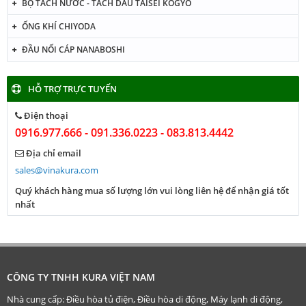
BỘ TÁCH NƯỚC - TÁCH DẦU TAISEI KOGYO
ỐNG KHÍ CHIYODA
ĐẦU NỐI CÁP NANABOSHI
HỖ TRỢ TRỰC TUYẾN
Điện thoại
0916.977.666 - 091.336.0223 - 083.813.4442
Địa chỉ email
sales@vinakura.com
Quý khách hàng mua số lượng lớn vui lòng liên hệ để nhận giá tốt
nhất
CÔNG TY TNHH KURA VIỆT NAM
Nhà cung cấp: Điều hòa tủ điện, Điều hòa di động, Máy lạnh di động,