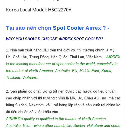
Korea Local Model: HSC-2270A
Tại sao nên chọn
Spot Cooler
Airrex ? -
WHY YOU SHOULD CHOOSE AIRREX SPOT COOLER?
1. Nhà sản xuất hàng đầu trên thế giới với thị trường chính là Mỹ,
Úc, Châu Âu, Trung Đông, Hàn Quốc, Thái Lan, Việt Nam...
AIRREX
is the leading manufacturer of spot cooler in the world, especially in
the market of North America, Australia, EU, Middle-East, Korea,
Thailand, Vietnam…
2. Sản phẩm có chất lượng tốt nên được các nước có tiêu chuẩn
cao chấp nhận với thị trường chính là Mỹ, Úc, Châu Âu.. nơi mà các
hãng Suiden, Nakatomi và 1 số hãng lắp ráp và sản xuất tại china ko
đủ tiêu chuẩn để xuất khẩu vào.
AIRREX’s quality is qualified in the market of North America,
Australia, EU…, where other brands like Suiden, Nakatomi and some