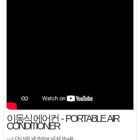
이동식 에어컨 - PORTABLE AIR
CONDITIONER
--->
Chi tiết về thông số kỹ thuật