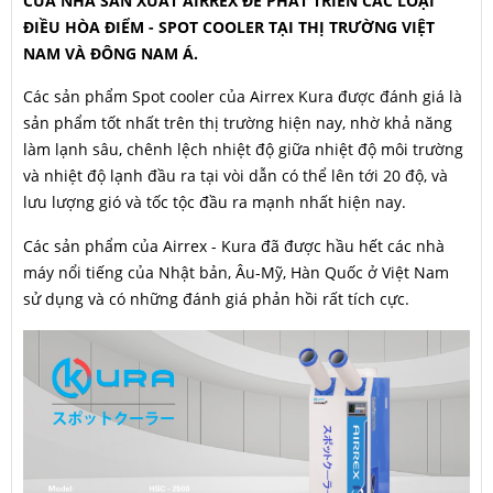
CỦA NHÀ SẢN XUẤT AIRREX ĐỂ PHÁT TRIỂN CÁC LOẠI
ĐIỀU HÒA ĐIỂM - SPOT COOLER TẠI THỊ TRƯỜNG VIỆT
NAM VÀ ĐÔNG NAM Á.
Các sản phẩm Spot cooler của Airrex Kura được đánh giá là
sản phẩm tốt nhất trên thị trường hiện nay, nhờ khả năng
làm lạnh sâu, chênh lệch nhiệt độ giữa nhiệt độ môi trường
và nhiệt độ lạnh đầu ra tại vòi dẫn có thể lên tới 20 độ, và
lưu lượng gió và tốc tộc đầu ra mạnh nhất hiện nay.
Các sản phẩm của Airrex - Kura đã được hầu hết các nhà
máy nổi tiếng của Nhật bản, Âu-Mỹ, Hàn Quốc ở Việt Nam
sử dụng và có những đánh giá phản hồi rất tích cực.