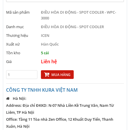
Mã sản phẩm
ĐIỀU HÒA DI ĐỘNG - SPOT COOLER - WPC-
3000
Danh mục
ĐIỀU HÒA DI ĐỘNG - SPOT COOLER
Thương hiệu
ICEN
Xuất xứ
Hàn Quốc
Tồn kho
5 cái
Liên hệ
Giá
MUA HÀNG
CÔNG TY TNHH KURA VIỆT NAM
Hà Nội:
Address: Địa chỉ ĐKKD: N-07 Nhà Liền Kề Trung Văn, Nam Từ
Liêm, TP Hà Nội
Office: Tầng 11 Tòa nhà Zen Office, 12 Khuất Duy Tiến, Thanh
Xuân, Hà Nội