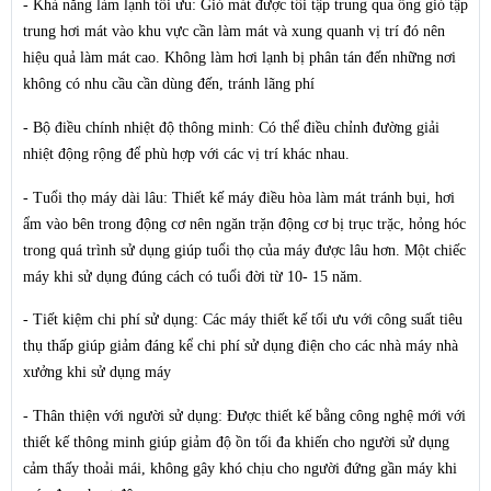
- Khả năng làm lạnh tối ưu
: Gió mát được tổi tập trung qua ống gió tập
trung hơi mát vào khu vực cần làm mát và xung quanh vị trí đó nên
hiệu quả làm mát cao. Không làm hơi lạnh bị phân tán đến những nơi
không có nhu cầu cần dùng đến, tránh lãng phí
- Bộ điều chính nhiệt độ thông minh
: Có thể điều chỉnh đường giải
nhiệt động rộng để phù hợp với các vị trí khác nhau.
- Tuổi thọ máy dài lâu:
Thiết kế máy điều hòa làm mát tránh bụi, hơi
ẩm vào bên trong động cơ nên ngăn trặn động cơ bị trục trặc, hỏng hóc
trong quá trình sử dụng giúp tuổi thọ của máy được lâu hơn. Một chiếc
máy khi sử dụng đúng cách có tuổi đời từ 10- 15 năm.
- Tiết kiệm chi phí sử dụng:
Các máy thiết kế tối ưu với công suất tiêu
thụ thấp giúp giảm đáng kể chi phí sử dụng điện cho các nhà máy nhà
xưởng khi sử dụng máy
- Thân thiện với người sử dụng:
Được thiết kế bằng công nghệ mới với
thiết kế thông minh giúp giảm độ ồn tối đa khiến cho người sử dụng
cảm thấy thoải mái, không gây khó chịu cho người đứng gần máy khi