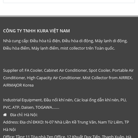
CÔNG TY TNHH KURA VIỆT NAM
Nhà cung cấp: Điều hòa tủ điện, Điều hòa di động, Máy lạnh di động,
Điều hòa điểm, Máy lạnh điểm, mist collector trên Toàn quốc.
Supplier of: FA Cooler, Cabinet Air Conditioner, Spot Cooler, Portable Air
Conditioner, High Capacity Air Conditioner, Mist Collector from AIRREX,
AIRMAJOR Korea
Industrial Equipment, Đầu nối khí nén, Các loại ống dẫn khí nén, PU,
PVC, ATP, Daisen, TOGAWA…….
Địa chỉ:
Hà Nội:
Address: Địa chỉ ĐKKD: N-07 Nhà Liền Kề Trung Văn, Nam Từ Liêm, TP
Hà Nội
Office: Tầng 11 Tòa nhà Zen Office, 12 Khuất Duy Tiến, Thanh Xuân, Hà