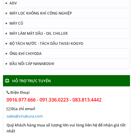
ADV
MÁY LỌC KHÔNG KHÍ CÔNG NGHIỆP
MÁY CŨ
MÁY LÀM MÁT DẦU - OIL CHILLER
BỘ TÁCH NƯỚC - TÁCH DẦU TAISEI KOGYO
ỐNG KHÍ CHIYODA
ĐẦU NỐI CÁP NANABOSHI
HỖ TRỢ TRỰC TUYẾN
Điện thoại
0916.977.666 - 091.336.0223 - 083.813.4442
Địa chỉ email
sales@vinakura.com
Quý khách hàng mua số lượng lớn vui lòng liên hệ để nhận giá tốt
nhất