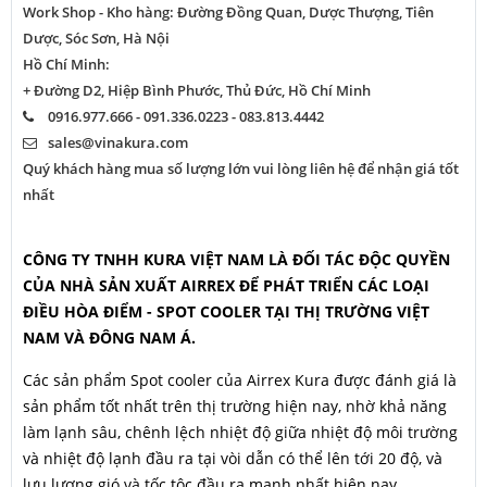
Work Shop - Kho hàng: Đường Đồng Quan, Dược Thượng, Tiên
Dược, Sóc Sơn, Hà Nội
Hồ Chí Minh:
+ Đường D2, Hiệp Bình Phước, Thủ Đức, Hồ Chí Minh
0916.977.666 - 091.336.0223 - 083.813.4442
sales@vinakura.com
Quý khách hàng mua số lượng lớn vui lòng liên hệ để nhận giá tốt
nhất
CÔNG TY TNHH KURA VIỆT NAM LÀ ĐỐI TÁC ĐỘC QUYỀN
CỦA NHÀ SẢN XUẤT AIRREX ĐỂ PHÁT TRIỂN CÁC LOẠI
ĐIỀU HÒA ĐIỂM - SPOT COOLER TẠI THỊ TRƯỜNG VIỆT
NAM VÀ ĐÔNG NAM Á.
Các sản phẩm Spot cooler của Airrex Kura được đánh giá là
sản phẩm tốt nhất trên thị trường hiện nay, nhờ khả năng
làm lạnh sâu, chênh lệch nhiệt độ giữa nhiệt độ môi trường
và nhiệt độ lạnh đầu ra tại vòi dẫn có thể lên tới 20 độ, và
lưu lượng gió và tốc tộc đầu ra mạnh nhất hiện nay.