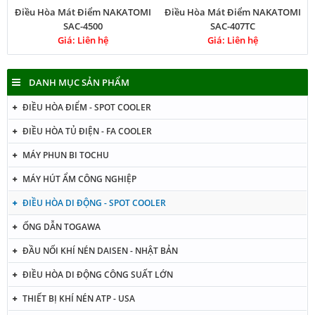
Điều Hòa Mát Điểm NAKATOMI
Điều Hòa Mát Điểm NAKATOMI
SAC-4500
SAC-407TC
Giá: Liên hệ
Giá: Liên hệ
DANH MỤC SẢN PHẨM
ĐIỀU HÒA ĐIỂM - SPOT COOLER
ĐIỀU HÒA TỦ ĐIỆN - FA COOLER
MÁY PHUN BI TOCHU
MÁY HÚT ẨM CÔNG NGHIỆP
ĐIỀU HÒA DI ĐỘNG - SPOT COOLER
ỐNG DẪN TOGAWA
ĐẦU NỐI KHÍ NÉN DAISEN - NHẬT BẢN
ĐIỀU HÒA DI ĐỘNG CÔNG SUẤT LỚN
THIẾT BỊ KHÍ NÉN ATP - USA