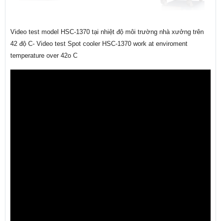
Video test model HSC-1370 tại nhiệt độ môi trường nhà xưởng trên
42 độ C- Video test Spot cooler HSC-1370 work at enviroment
temperature over 42o C