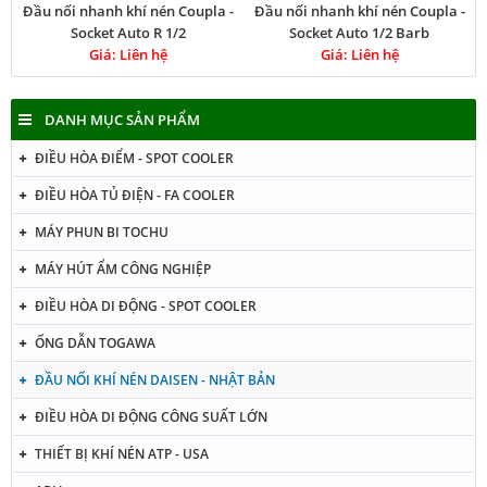
Đầu nối nhanh khí nén Coupla -
Đầu nối nhanh khí nén Coupla -
Socket Auto R 1/2
Socket Auto 1/2 Barb
Giá: Liên hệ
Giá: Liên hệ
DANH MỤC SẢN PHẨM
ĐIỀU HÒA ĐIỂM - SPOT COOLER
ĐIỀU HÒA TỦ ĐIỆN - FA COOLER
MÁY PHUN BI TOCHU
MÁY HÚT ẨM CÔNG NGHIỆP
ĐIỀU HÒA DI ĐỘNG - SPOT COOLER
ỐNG DẪN TOGAWA
ĐẦU NỐI KHÍ NÉN DAISEN - NHẬT BẢN
ĐIỀU HÒA DI ĐỘNG CÔNG SUẤT LỚN
THIẾT BỊ KHÍ NÉN ATP - USA