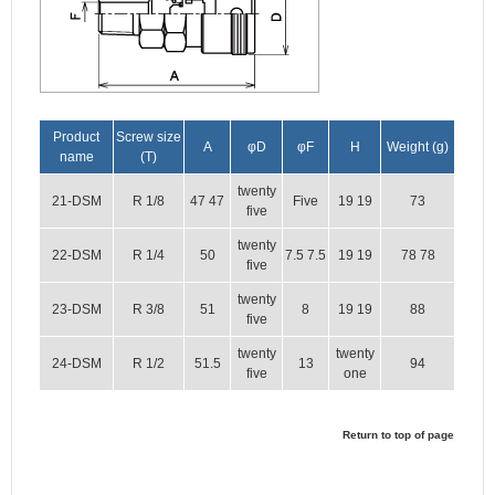
Product
Screw size
A
φD
φF
H
Weight (g)
name
(T)
twenty
21-DSM
R 1/8
47 47
Five
19 19
73
five
twenty
22-DSM
R 1/4
50
7.5 7.5
19 19
78 78
five
twenty
23-DSM
R 3/8
51
8
19 19
88
five
twenty
twenty
24-DSM
R 1/2
51.5
13
94
five
one
Return to top of page