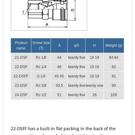
Product
Screw size
A
φD
H
Weight (g)
name
(T)
21-DSF
Rc 1/8
44
twenty five
19 19
84 84
22-DSF
Rc 1/4
46
twenty five
19 19
82
22-DSFF
G 1/4
45 45
twenty five
19 19
81
23-DSF
Rc 3/8
50.5
twenty five
twenty one
90
24-DSF
Rc 1/2
51
twenty five
26
109
22-DSFF has a built-in flat packing in the back of the