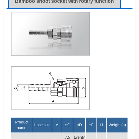
Bamboo shoot socket with rotary function
Product
Hose size
A
φC
φD
φF
H
Weight (g)
name
7.5
twenty