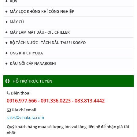
ADV
MÁY LỌC KHÔNG KHÍ CÔNG NGHIỆP
MÁY CŨ
MÁY LÀM MÁT DẦU - OIL CHILLER
BỘ TÁCH NƯỚC - TÁCH DẦU TAISEI KOGYO
ỐNG KHÍ CHIYODA
ĐẦU NỐI CÁP NANABOSHI
HỖ TRỢ TRỰC TUYẾN
Điện thoại
0916.977.666 - 091.336.0223 - 083.813.4442
Địa chỉ email
sales@vinakura.com
Quý khách hàng mua số lượng lớn vui lòng liên hệ để nhận giá tốt
nhất