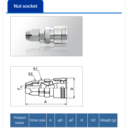
Nut socket
Product
Hose size
A
φD
φF
H
H2
Weight (g)
name