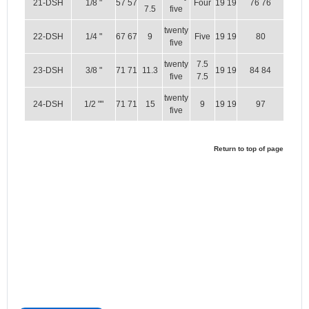
21-DSH
1/8 "
57 57
Four
19 19
76 76
7.5
five
twenty
22-DSH
1/4 "
67 67
9
Five
19 19
80
five
twenty
7.5
23-DSH
3/8 "
71 71
11.3
19 19
84 84
five
7.5
twenty
24-DSH
1/2 ""
71 71
15
9
19 19
97
five
Return to top of page