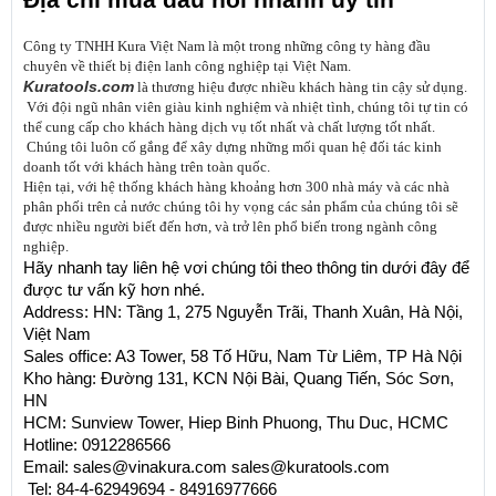
Địa chỉ mua đầu nối nhanh uy tín
Công ty TNHH Kura Việt Nam là một trong những công ty hàng đầu 
chuyên về thiết bị điện lanh công nghiệp tại Việt Nam.
Kuratools.com
 là thương hiệu được nhiều khách hàng tin cậy sử dụng. 
 Với đội ngũ nhân viên giàu kinh nghiệm và nhiệt tình, chúng tôi tự tin có 
thể cung cấp cho khách hàng dịch vụ tốt nhất và chất lượng tốt nhất.
 Chúng tôi luôn cố gắng để xây dựng những mối quan hệ đối tác kinh 
doanh tốt với khách hàng trên toàn quốc. 
Hiện tại, với hệ thống khách hàng khoảng hơn 300 nhà máy và các nhà 
phân phối trên cả nước chúng tôi hy vọng các sản phẩm của chúng tôi sẽ 
được nhiều người biết đến hơn, và trở lên phổ biến trong ngành công 
nghiệp.
Hãy nhanh tay liên hệ vơi chúng tôi theo thông tin dưới đây để 
được tư vấn kỹ hơn nhé.
Address: HN: Tầng 1, 275 Nguyễn Trãi, Thanh Xuân, Hà Nội, 
Việt Nam
Sales office: A3 Tower, 58 Tố Hữu, Nam Từ Liêm, TP Hà Nội
Kho hàng: Đường 131, KCN Nội Bài, Quang Tiến, Sóc Sơn, 
HN
HCM: Sunview Tower, Hiep Binh Phuong, Thu Duc, HCMC
Hotline: 0912286566
Email: 
sales@vinakura.com
sales@kuratools.com
 Tel: 84-4-62949694 - 84916977666