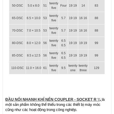
twenty
50-DSC
5.0 x 8.0
51
Four
19 19
14
83
five
twenty
65-DSC
6.5 × 10.0
53
5.7
19 19
16 16
88
five
twenty
70-DSC
7.0 × 10.5
53
5.7
19 19
16 16
88
five
twenty
6.5
80-DSC
8.0 × 12.0
56
19 19
19 19
99
five
6.5
twenty
6.5
85-DSC
8.5 x 12.5
56
19 19
19 19
99
five
6.5
twenty
twenty
twenty
110-DSC
11.0 × 16.0
61
9.5
129
five
one
three
ĐẦU NỐI NHANH KHÍ NÉN COUPLER - SOCKET R ¼ 
là 
một sản phẩm không thể thiếu trong các thiết bị máy móc 
cũng như các hoạt động trong công nghiệp.