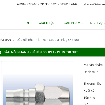
0916.977.666 - 091.336.0223 - 083.813.4442
sales@vinaku
GIỚI THIỆU
SẢN PHẨM
DỊCH VỤ
HẬT BẢN
Đầu nối nhanh khí nén Coupla - Plug 5X8 Nut
ĐẦU NỐI NHANH KHÍ NÉN COUPLA - PLUG 5X8 NUT
Mã sản phẩm
Danh mục
Thương hiệu
Xuất xứ
Tồn kho
Giá