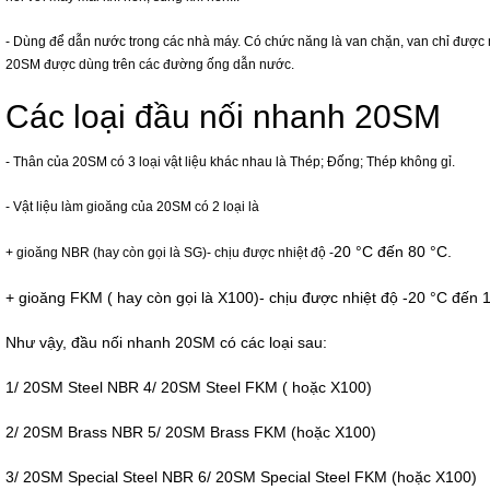
- Dùng để dẫn nước trong các nhà máy. Có chức năng là van chặn, van chỉ được mở
20SM được dùng trên các đường ống dẫn nước.
Các loại đầu nối nhanh 20SM
- Thân của 20SM có 3 loại vật liệu khác nhau là Thép; Đống; Thép không gỉ.
- Vật liệu làm gioăng của 20SM có 2 loại là
20 °C đến 8
0 °C.
+ gioăng NBR (hay còn gọi là SG)- chịu được nhiệt độ
-
+ gioăng FKM ( hay còn gọi là X100)- chịu được nhiệt độ
-
20 °C đến 
Như vậy, đầu nối nhanh 20SM có các loại sau:
1/ 20SM Steel NBR
4/ 20SM Steel FKM ( hoặc X100)
2/ 20SM Brass NBR
5/ 20SM Brass FKM (hoặc X100)
3/ 20SM Special Steel NBR
6/
20SM Special Steel FKM
(hoặc X100)