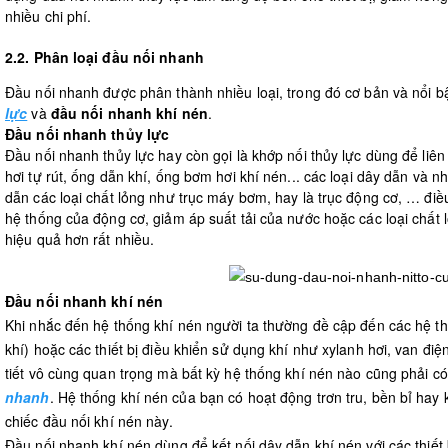
nhiều chi phí.
2.2. Phân loại đầu nối nhanh
Đầu nối nhanh được phân thành nhiều loại, trong đó cơ bản và nổi b
lực
và
đầu nối nhanh khí nén
.
Đầu nối nhanh thủy lực
Đầu nối nhanh thủy lực hay còn gọi là khớp nối thủy lực dùng để liên 
hơi tự rút, ống dẫn khí, ống bơm hơi khí nén... các loại dây dẫn và 
dẫn các loại chất lỏng như trục máy bơm, hay là trục động cơ, … đi
hệ thống của động cơ, giảm áp suất tải của nước hoặc các loại chất
hiệu quả hơn rất nhiều.
Đầu nối nhanh khí nén
Khi nhắc đến hệ thống khí nén người ta thường đề cập đến các hệ th
khí) hoặc các thiết bị điều khiển sử dụng khí như xylanh hơi, van điệ
tiết vô cùng quan trọng mà bất kỳ hệ thống khí nén nào cũng phải có
nhanh
. Hệ thống khí nén của bạn có hoạt động trơn tru, bền bỉ ha
chiếc đầu nối khí nén này.
Đầu nối nhanh khí nén dùng để kết nối dây dẫn khí nén với các thiết b