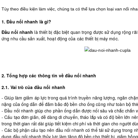
Tùy theo điều kiện làm việc, chúng ta có thể lựa chọn loại van nối nh
1. Đầu nối nhanh là gì?
Đầu nối nhanh
là thiết bị đặc biệt quan trọng được sử dụng rộng r
ứng nhu cầu sản xuất, hoạt động của các thiết bị máy móc.
2. Tổng hợp các thông tin về đầu nối nhanh
2.1. Vai trò của đầu nối nhanh
- Giúp làm giảm áp lực trong quá trình truyền năng lượng, ngăn chặn 
nặng của ống dẫn để đảm bảo độ bền cho ống cũng như toàn bộ thi
- Đầu nối nhanh giúp cho phần ống dẫn được nối sâu và chắc chắn 
- Cấu tạo đơn giản, dễ dàng di chuyển, tháo lắp và có độ bền lớn nê
trong thời gian rất dài giúp tiết kiệm chi phí và thời gian cho người dù
- Các bộ phận cấu tạo nên đầu nối nhanh có thể tái sử dụng trong nh
dụng đầu nối nhanh thủy lực làm tăng độ bền cho thiết bị, giảm hỏng h