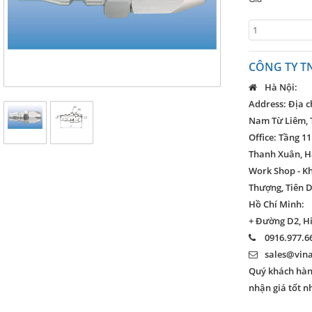
CÔNG TY T
Hà Nội:
Address: Địa c
Nam Từ Liêm, 
Office: Tầng 11
Thanh Xuân, H
Work Shop - K
Thượng, Tiên D
Hồ Chí Minh:
+ Đường D2, H
0916.977.66
sales@vin
Quý khách hàng
nhận giá tốt n