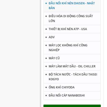
ĐẦU NỐI KHÍ NÉN DAISEN - NHẬT
BẢN
ĐIỀU HÒA DI ĐỘNG CÔNG SUẤT
LỚN
THIẾT BỊ KHÍ NÉN ATP - USA
ADV
MÁY LỌC KHÔNG KHÍ CÔNG
NGHIỆP
MÁY CŨ
MÁY LÀM MÁT DẦU - OIL CHILLER
BỘ TÁCH NƯỚC - TÁCH DẦU TAISEI
KOGYO
ỐNG KHÍ CHIYODA
ĐẦU NỐI CÁP NANABOSHI