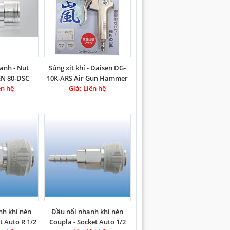
anh - Nut
Súng xịt khí - Daisen DG-
EN 80-DSC
10K-ARS Air Gun Hammer
ên hệ
Giá: Liên hệ
Duster
nh khí nén
Đầu nối nhanh khí nén
t Auto R 1/2
Coupla - Socket Auto 1/2