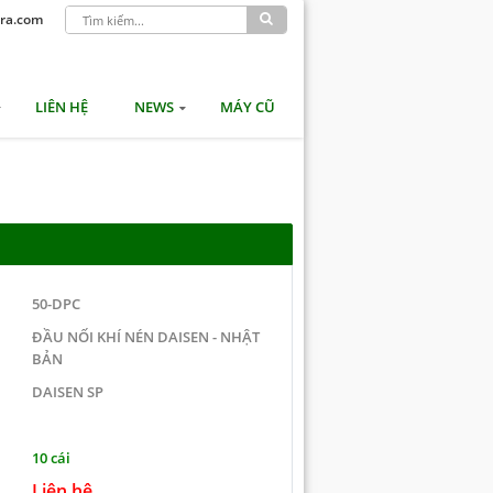
ra.com
LIÊN HỆ
NEWS
MÁY CŨ
50-DPC
ĐẦU NỐI KHÍ NÉN DAISEN - NHẬT
BẢN
DAISEN SP
10 cái
Liên hệ