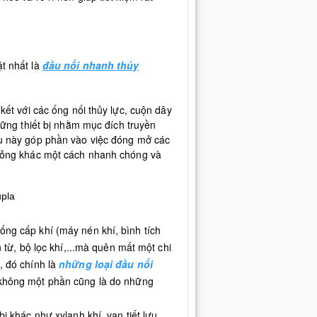
ật nhất là
đầu nối nhanh thủy
kết với các ống nối thủy lực, cuộn dây
những thiết bị nhằm mục đích truyền
ều này góp phần vào việc đóng mở các
 lỏng khác một cách nhanh chóng và
ống cấp khí (máy nén khí, bình tích
n từ, bộ lọc khí,...mà quên mất một chi
, đó chính là
những loại đầu nối
y không một phần cũng là do những
ị khác như xylanh khí, van tiết lưu