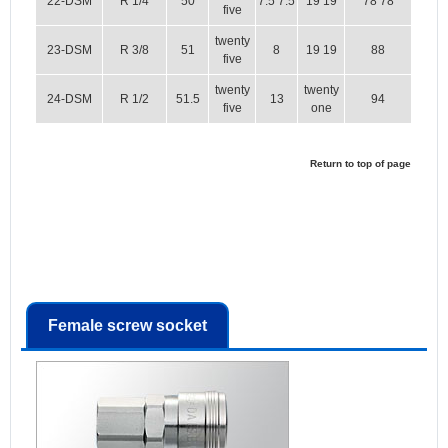
22-DSM
R 1/4
50
7.5 7.5
19 19
78 78
five
twenty
23-DSM
R 3/8
51
8
19 19
88
five
twenty
twenty
24-DSM
R 1/2
51.5
13
94
five
one
Return to top of page
Female screw socket