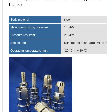
hose.)
Body material
steel
Maximum working pressure
1.5MPa
Pressure resistant
2.0MPa
Seal material
Nitril rubber (standard) / Viton (ma
Operating temperature limit
-20 ℃ ～ + 80 ℃