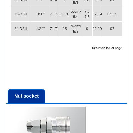
five
twenty
7.5
23-DSH
3/8 "
71 71
11.3
19 19
84 84
five
7.5
twenty
24-DSH
1/2 ""
71 71
15
9
19 19
97
five
Return to top of page
Nut socket