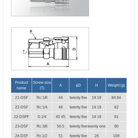
Product
Screw size
A
φD
H
Weight (g)
name
(T)
21-DSF
Rc 1/8
44
twenty five
19 19
84 84
22-DSF
Rc 1/4
46
twenty five
19 19
82
22-DSFF
G 1/4
45 45
twenty five
19 19
81
23-DSF
Rc 3/8
50.5
twenty five
twenty one
90
24-DSF
Rc 1/2
51
twenty five
26
109