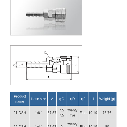
Product
Hose size
A
φC
φD
φF
H
Weight (g)
name
7.5
twenty
21-DSH
1/8 "
57 57
Four
19 19
76 76
7.5
five
twenty
22-DSH
1/4 "
67 67
9
Five
19 19
80