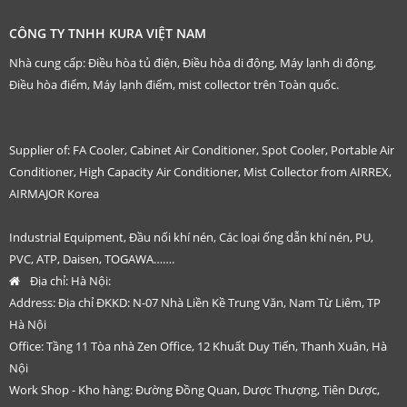
CÔNG TY TNHH KURA VIỆT NAM
Nhà cung cấp: Điều hòa tủ điện, Điều hòa di động, Máy lạnh di động,
Điều hòa điểm, Máy lạnh điểm, mist collector trên Toàn quốc.
Supplier of: FA Cooler, Cabinet Air Conditioner, Spot Cooler, Portable Air
Conditioner, High Capacity Air Conditioner, Mist Collector from AIRREX,
AIRMAJOR Korea
Industrial Equipment, Đầu nối khí nén, Các loại ống dẫn khí nén, PU,
PVC, ATP, Daisen, TOGAWA…….
Địa chỉ:
Hà Nội:
Address: Địa chỉ ĐKKD: N-07 Nhà Liền Kề Trung Văn, Nam Từ Liêm, TP
Hà Nội
Office: Tầng 11 Tòa nhà Zen Office, 12 Khuất Duy Tiến, Thanh Xuân, Hà
Nội
Work Shop - Kho hàng: Đường Đồng Quan, Dược Thượng, Tiên Dược,