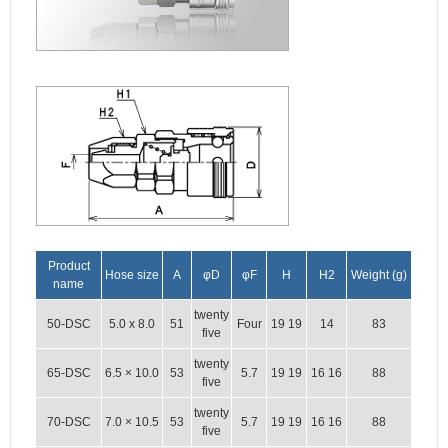
Product
Hose size
A
φD
φF
H
H2
Weight (g)
name
twenty
50-DSC
5.0 x 8.0
51
Four
19 19
14
83
five
twenty
65-DSC
6.5 × 10.0
53
5.7
19 19
16 16
88
five
twenty
70-DSC
7.0 × 10.5
53
5.7
19 19
16 16
88
five