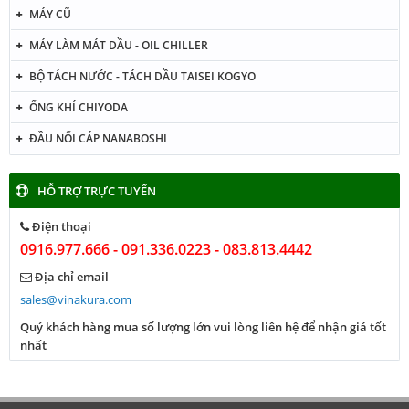
MÁY CŨ
MÁY LÀM MÁT DẦU - OIL CHILLER
BỘ TÁCH NƯỚC - TÁCH DẦU TAISEI KOGYO
ỐNG KHÍ CHIYODA
ĐẦU NỐI CÁP NANABOSHI
HỖ TRỢ TRỰC TUYẾN
Điện thoại
0916.977.666 - 091.336.0223 - 083.813.4442
Địa chỉ email
sales@vinakura.com
Quý khách hàng mua số lượng lớn vui lòng liên hệ để nhận giá tốt
nhất