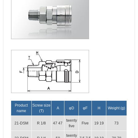
Product
Screw size
A
φD
φF
H
Weight (g)
name
(T)
twenty
21-DSM
R 1/8
47 47
Five
19 19
73
five
twenty