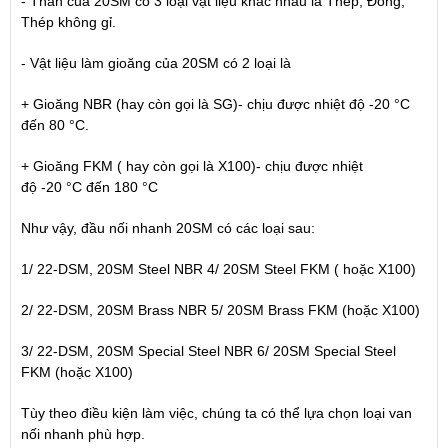
- Thân của 20SM có 3 loại vật liệu khác nhau là Thép; Đống;
Thép không gỉ.
- Vật liệu làm gioăng của 20SM có 2 loại là
+ Gioăng NBR (hay còn gọi là SG)- chịu được nhiệt độ
-
20 °C
đến 8
0 °C.
+ Gioăng FKM ( hay còn gọi là X100)- chịu được nhiệt
độ
-
20 °C đến 18
0 °C
Như vậy, đầu nối nhanh 20SM có các loại sau:
1/
22-DSM,
20SM Steel NBR
4/ 20SM Steel FKM ( hoặc X100)
2/
22-DSM,
20SM Brass NBR
5/ 20SM Brass FKM (hoặc X100)
3/ 22-DSM, 20SM Special Steel NBR
6/
20SM Special Steel
FKM
(hoặc X100)
Tùy theo điều kiện làm việc, chúng ta có thể lựa chọn loại van
nối nhanh phù hợp.