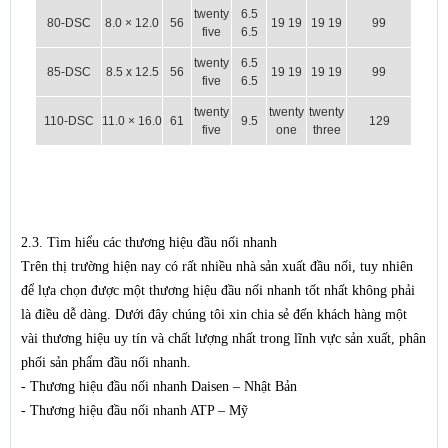
twenty
6.5
80-DSC
8.0 × 12.0
56
19 19
19 19
99
five
6.5
twenty
6.5
85-DSC
8.5 x 12.5
56
19 19
19 19
99
five
6.5
twenty
twenty
twenty
110-DSC
11.0 × 16.0
61
9.5
129
five
one
three
2.3. Tìm hiểu các thương hiệu đầu nối nhanh
Trên thị trường hiện nay có rất nhiều nhà sản xuất đầu nối, tuy nhiên
để lựa chọn được một thương hiệu đầu nối nhanh tốt nhất không phải
là điều dễ dàng. Dưới đây chúng tôi xin chia sẻ đến khách hàng một
vài thương hiệu uy tín và chất lượng nhất trong lĩnh vực sản xuất, phân
phối sản phẩm đầu nối nhanh.
- Thương hiệu đầu nối nhanh Daisen – Nhật Bản
- Thương hiệu đầu nối nhanh ATP – Mỹ