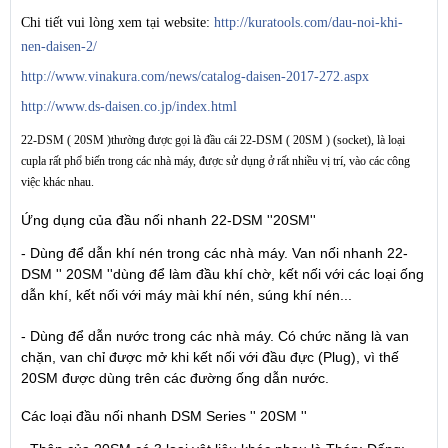
Chi tiết vui lòng xem tại website:
http://kuratools.com/dau-noi-khi-
nen-daisen-2/
http://www.vinakura.com/news/catalog-daisen-2017-272.aspx
http://www.ds-daisen.co.jp/index.html
22-DSM ( 20SM )thường được gọi là đầu cái 22-DSM ( 20SM ) (socket), là loại
cupla rất phổ biến trong các nhà máy, được sử dụng ở rất nhiều vị trí, vào các công
việc khác nhau.
Ứng dụng của đầu nối nhanh 22-DSM ''20SM''
- Dùng để dẫn khí nén trong các nhà máy. Van nối nhanh 22-
DSM '' 20SM ''dùng để làm đầu khí chờ, kết nối với các loại ống
dẫn khí, kết nối với máy mài khí nén, súng khí nén...
- Dùng để dẫn nước trong các nhà máy. Có chức năng là van
chặn, van chỉ được mở khi kết nối với đầu đực (Plug), vì thế
20SM được dùng trên các đường ống dẫn nước.
Các loại đầu nối nhanh DSM Series '' 20SM ''