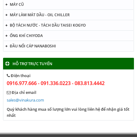
MÁY CŨ
MÁY LÀM MÁT DẦU - OIL CHILLER
BỘ TÁCH NƯỚC - TÁCH DẦU TAISEI KOGYO
ỐNG KHÍ CHIYODA
ĐẦU NỐI CÁP NANABOSHI
HỖ TRỢ TRỰC TUYẾN
Điện thoại
0916.977.666 - 091.336.0223 - 083.813.4442
Địa chỉ email
sales@vinakura.com
Quý khách hàng mua số lượng lớn vui lòng liên hệ để nhận giá tốt
nhất