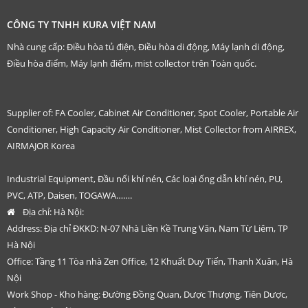
CÔNG TY TNHH KURA VIỆT NAM
Nhà cung cấp: Điều hòa tủ điện, Điều hòa di động, Máy lạnh di động,
Điều hòa điểm, Máy lạnh điểm, mist collector trên Toàn quốc.
Supplier of: FA Cooler, Cabinet Air Conditioner, Spot Cooler, Portable Air
Conditioner, High Capacity Air Conditioner, Mist Collector from AIRREX,
AIRMAJOR Korea
Industrial Equipment, Đầu nối khí nén, Các loại ống dẫn khí nén, PU,
PVC, ATP, Daisen, TOGAWA…….
Địa chỉ:
Hà Nội:
Address: Địa chỉ ĐKKD: N-07 Nhà Liền Kề Trung Văn, Nam Từ Liêm, TP
Hà Nội
Office: Tầng 11 Tòa nhà Zen Office, 12 Khuất Duy Tiến, Thanh Xuân, Hà
Nội
Work Shop - Kho hàng: Đường Đồng Quan, Dược Thượng, Tiên Dược,