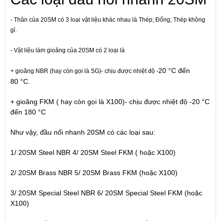
- Thân của 20SM có 3 loại vật liệu khác nhau là Thép; Đống; Thép không
gỉ.
- Vật liệu làm gioăng của 20SM có 2 loại là
20 °C đến
+ gioăng NBR (hay còn gọi là SG)- chịu được nhiệt độ
-
8
0 °C.
+ gioăng FKM ( hay còn gọi là X100)- chịu được nhiệt độ
-
20 °C
đến 18
0 °C
Như vậy, đầu nối nhanh 20SM có các loại sau:
1/ 20SM Steel NBR
4/ 20SM Steel FKM ( hoặc X100)
2/ 20SM Brass NBR
5/ 20SM Brass FKM (hoặc X100)
3/ 20SM Special Steel NBR
6/
20SM Special Steel FKM
(hoặc
X100)