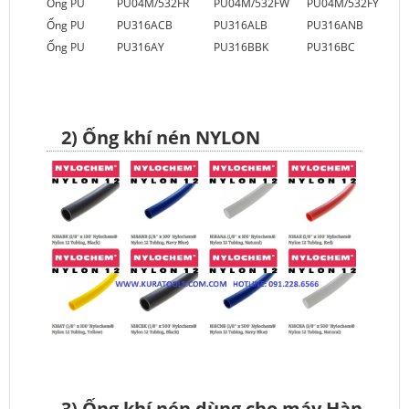
Ống PU
PU04M/532FR
PU04M/532FW
PU04M/532FY
Ống PU
PU316ACB
PU316ALB
PU316ANB
Ống PU
PU316AY
PU316BBK
PU316BC
2) Ống khí nén NYLON
3) Ống khí nén dùng cho máy Hàn