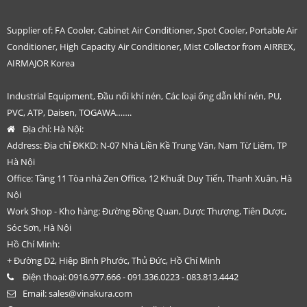
Supplier of: FA Cooler, Cabinet Air Conditioner, Spot Cooler, Portable Air
Conditioner, High Capacity Air Conditioner, Mist Collector from AIRREX,
AIRMAJOR Korea
Industrial Equipment, Đầu nối khí nén, Các loại ống dẫn khí nén, PU,
PVC, ATP, Daisen, TOGAWA…….
Địa chỉ:
Hà Nội:
Address: Địa chỉ ĐKKD: N-07 Nhà Liền Kề Trung Văn, Nam Từ Liêm, TP
Hà Nội
Office: Tầng 11 Tòa nhà Zen Office, 12 Khuất Duy Tiến, Thanh Xuân, Hà
Nội
Work Shop - Kho hàng: Đường Đồng Quan, Dược Thượng, Tiên Dược,
Sóc Sơn, Hà Nội
Hồ Chí Minh:
+ Đường D2, Hiệp Bình Phước, Thủ Đức, Hồ Chí Minh
Điện thoại:
0916.977.666 - 091.336.0223 - 083.813.4442
Email:
sales@vinakura.com