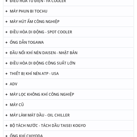
ĐIỀU HÒA TỦ ĐIỆN - FA COOLER
MÁY PHUN BI TOCHU
MÁY HÚT ẨM CÔNG NGHIỆP
ĐIỀU HÒA DI ĐỘNG - SPOT COOLER
ỐNG DẪN TOGAWA
ĐẦU NỐI KHÍ NÉN DAISEN - NHẬT BẢN
ĐIỀU HÒA DI ĐỘNG CÔNG SUẤT LỚN
THIẾT BỊ KHÍ NÉN ATP - USA
ADV
MÁY LỌC KHÔNG KHÍ CÔNG NGHIỆP
MÁY CŨ
MÁY LÀM MÁT DẦU - OIL CHILLER
BỘ TÁCH NƯỚC - TÁCH DẦU TAISEI KOGYO
ỐNG KHÍ CHIYODA