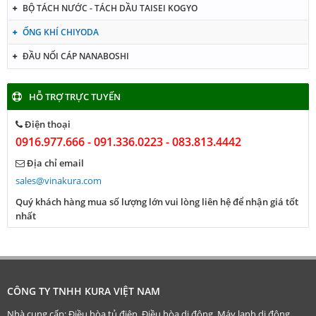
BỘ TÁCH NƯỚC - TÁCH DẦU TAISEI KOGYO
ỐNG KHÍ CHIYODA
ĐẦU NỐI CÁP NANABOSHI
HỖ TRỢ TRỰC TUYẾN
Điện thoại
0916.977.666 - 091.336.0223 - 083.813.4442
Địa chỉ email
sales@vinakura.com
Quý khách hàng mua số lượng lớn vui lòng liên hệ để nhận giá tốt
nhất
CÔNG TY TNHH KURA VIỆT NAM
Nhà cung cấp: Điều hòa tủ điện, Điều hòa di động, Máy lạnh di động,