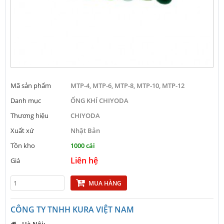
Mã sản phẩm
MTP-4, MTP-6, MTP-8, MTP-10, MTP-12
Danh mục
ỐNG KHÍ CHIYODA
Thương hiệu
CHIYODA
Xuất xứ
Nhật Bản
Tồn kho
1000 cái
Liên hệ
Giá
MUA HÀNG
CÔNG TY TNHH KURA VIỆT NAM