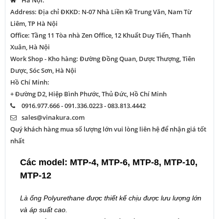
Hà Nội:
Address: Địa chỉ ĐKKD: N-07 Nhà Liền Kề Trung Văn, Nam Từ
Liêm, TP Hà Nội
Office: Tầng 11 Tòa nhà Zen Office, 12 Khuất Duy Tiến, Thanh
Xuân, Hà Nội
Work Shop - Kho hàng: Đường Đồng Quan, Dược Thượng, Tiên
Dược, Sóc Sơn, Hà Nội
Hồ Chí Minh:
+ Đường D2, Hiệp Bình Phước, Thủ Đức, Hồ Chí Minh
0916.977.666 - 091.336.0223 - 083.813.4442
sales@vinakura.com
Quý khách hàng mua số lượng lớn vui lòng liên hệ để nhận giá tốt
nhất
Các model: MTP-4, MTP-6, MTP-8, MTP-10,
MTP-12
Là ống Polyurethane được thiết kế chịu được lưu lượng lớn
và áp suất cao.