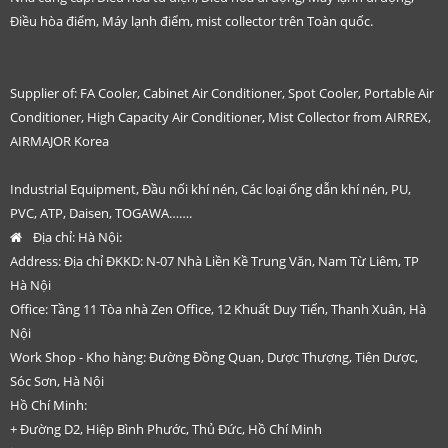
Điều hòa điểm, Máy lạnh điểm, mist collector trên Toàn quốc.
Supplier of: FA Cooler, Cabinet Air Conditioner, Spot Cooler, Portable Air
Conditioner, High Capacity Air Conditioner, Mist Collector from AIRREX,
AIRMAJOR Korea
Industrial Equipment, Đầu nối khí nén, Các loại ống dẫn khí nén, PU,
PVC, ATP, Daisen, TOGAWA…….
Địa chỉ:
Hà Nội:
Address: Địa chỉ ĐKKD: N-07 Nhà Liền Kề Trung Văn, Nam Từ Liêm, TP
Hà Nội
Office: Tầng 11 Tòa nhà Zen Office, 12 Khuất Duy Tiến, Thanh Xuân, Hà
Nội
Work Shop - Kho hàng: Đường Đồng Quan, Dược Thượng, Tiên Dược,
Sóc Sơn, Hà Nội
Hồ Chí Minh:
+ Đường D2, Hiệp Bình Phước, Thủ Đức, Hồ Chí Minh