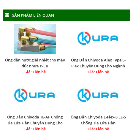
SẢN PHẨM LIÊN QUAN
Ống dẫn nước giải nhiệt cho máy
Ống Dẫn Chiyoda Alex Type L-
đúc nhựa P-CB
Flex Chuyên Dụng Cho Ngành
Giá: Liên hệ
Giá: Liên hệ
Hàn ALE
Ống Dẫn Chiyoda TE-AF Chống
Ống Dẫn Chiyoda L-Flex-S LE-S
Tia Lửa Hàn Chuyên Dụng Cho
Chống Tia Lửa Hàn
Giá: Liên hệ
Ngành Hàn
Giá: Liên hệ