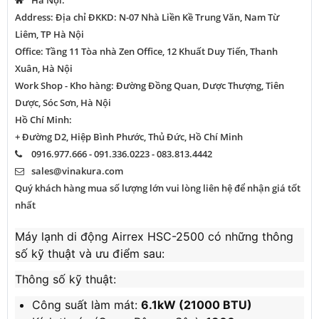
Hà Nội:
Address: Địa chỉ ĐKKD: N-07 Nhà Liền Kề Trung Văn, Nam Từ
Liêm, TP Hà Nội
Office: Tầng 11 Tòa nhà Zen Office, 12 Khuất Duy Tiến, Thanh
Xuân, Hà Nội
Work Shop - Kho hàng: Đường Đồng Quan, Dược Thượng, Tiên
Dược, Sóc Sơn, Hà Nội
Hồ Chí Minh:
+ Đường D2, Hiệp Bình Phước, Thủ Đức, Hồ Chí Minh
0916.977.666 - 091.336.0223 - 083.813.4442
sales@vinakura.com
Quý khách hàng mua số lượng lớn vui lòng liên hệ để nhận giá tốt
nhất
Máy lạnh di động Airrex HSC-2500 có những thông
số kỹ thuật và ưu điểm sau:
Thông số kỹ thuật:
Công suất làm mát:
6.1kW (21000 BTU)