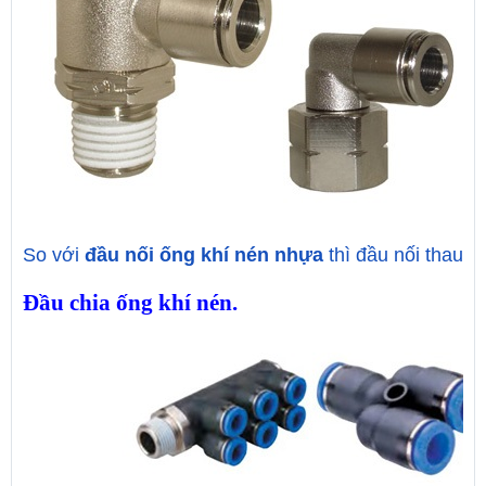
So với
đầu nối ống khí nén nhựa
thì đầu nối thau-
Đầu chia ống khí nén.