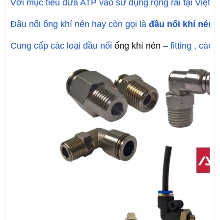
Với mục tiêu đưa ATP vào sử dụng rộng rãi tại Việt
Đầu nối ống khí nén hay còn gọi là
đầu
nối
khí
nén
,
Cung cấp các loại đầu nối
ống khí nén
– fitting , các