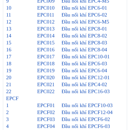
9
EPC009
Đầu nối khí EPC4-M5
10
EPC010
Đầu nối khí EPC6-01
11
EPC011
Đầu nối khí EPC6-02
12
EPC012
Đầu nối khí EPC6-M5
13
EPC013
Đầu nối khí EPC8-01
14
EPC014
Đầu nối khí EPC8-02
15
EPC015
Đầu nối khí EPC8-03
16
EPC016
Đầu nối khí EPC8-04
17
EPC017
Đầu nối khí EPC10-01
18
EPC018
Đầu nối khí EPC6-03
19
EPC019
Đầu nối khí EPC6-04
20
EPC020
Đầu nối khí EPC12-01
21
EPC021
Đầu nối khí EPC4-02
22
EPC022
Đầu nối khí EPC16-03
EPCF
1
EPCF01
Đầu nối khí EPCF10-03
2
EPCF02
Đầu nối khí EPCF12-04
3
EPCF03
Đầu nối khí EPCF6-02
4
EPCF04
Đầu nối khí EPCF6-03