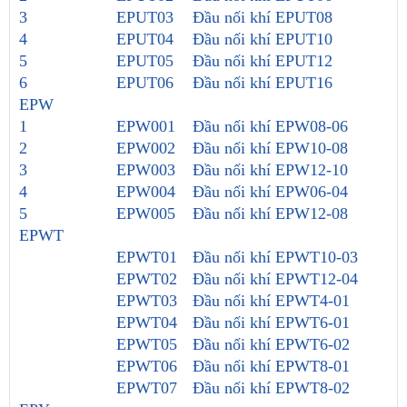
3
EPUT03
Đầu nối khí EPUT08
4
EPUT04
Đầu nối khí EPUT10
5
EPUT05
Đầu nối khí EPUT12
6
EPUT06
Đầu nối khí EPUT16
EPW
1
EPW001
Đầu nối khí EPW08-06
2
EPW002
Đầu nối khí EPW10-08
3
EPW003
Đầu nối khí EPW12-10
4
EPW004
Đầu nối khí EPW06-04
5
EPW005
Đầu nối khí EPW12-08
EPWT
EPWT01
Đầu nối khí EPWT10-03
EPWT02
Đầu nối khí EPWT12-04
EPWT03
Đầu nối khí EPWT4-01
EPWT04
Đầu nối khí EPWT6-01
EPWT05
Đầu nối khí EPWT6-02
EPWT06
Đầu nối khí EPWT8-01
EPWT07
Đầu nối khí EPWT8-02