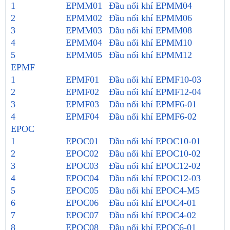
1
EPMM01
Đầu nối khí EPMM04
2
EPMM02
Đầu nối khí EPMM06
3
EPMM03
Đầu nối khí EPMM08
4
EPMM04
Đầu nối khí EPMM10
5
EPMM05
Đầu nối khí EPMM12
EPMF
1
EPMF01
Đầu nối khí EPMF10-03
2
EPMF02
Đầu nối khí EPMF12-04
3
EPMF03
Đầu nối khí EPMF6-01
4
EPMF04
Đầu nối khí EPMF6-02
EPOC
1
EPOC01
Đầu nối khí EPOC10-01
2
EPOC02
Đầu nối khí EPOC10-02
3
EPOC03
Đầu nối khí EPOC12-02
4
EPOC04
Đầu nối khí EPOC12-03
5
EPOC05
Đầu nối khí EPOC4-M5
6
EPOC06
Đầu nối khí EPOC4-01
7
EPOC07
Đầu nối khí EPOC4-02
8
EPOC08
Đầu nối khí EPOC6-01