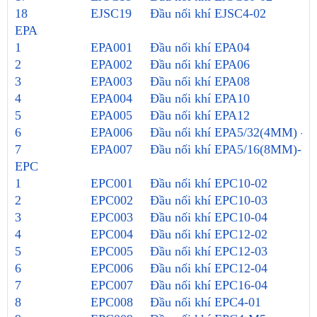
18
EJSC19
Đầu nối khí EJSC4-02
EPA
1
EPA001
Đầu nối khí EPA04
2
EPA002
Đầu nối khí EPA06
3
EPA003
Đầu nối khí EPA08
4
EPA004
Đầu nối khí EPA10
5
EPA005
Đầu nối khí EPA12
6
EPA006
Đầu nối khí EPA5/32(4MM) - 
7
EPA007
Đầu nối khí EPA5/16(8MM)-E
EPC
1
EPC001
Đầu nối khí EPC10-02
2
EPC002
Đầu nối khí EPC10-03
3
EPC003
Đầu nối khí EPC10-04
4
EPC004
Đầu nối khí EPC12-02
5
EPC005
Đầu nối khí EPC12-03
6
EPC006
Đầu nối khí EPC12-04
7
EPC007
Đầu nối khí EPC16-04
8
EPC008
Đầu nối khí EPC4-01