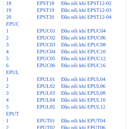
18
EPST18
Đầu nối khí EPST12-02
19
EPST19
Đầu nối khí EPST12-03
20
EPST20
Đầu nối khí EPST12-04
EPUC
1
EPUC01
Đầu nối khí EPUC04
2
EPUC02
Đầu nối khí EPUC06
3
EPUC03
Đầu nối khí EPUC08
4
EPUC04
Đầu nối khí EPUC10
5
EPUC05
Đầu nối khí EPUC12
6
EPUC06
Đầu nối khí EPUC16
EPUL
1
EPUL01
Đầu nối khí EPUL04
2
EPUL02
Đầu nối khí EPUL06
3
EPUL03
Đầu nối khí EPUL08
4
EPUL04
Đầu nối khí EPUL10
5
EPUL05
Đầu nối khí EPUL12
EPUT
1
EPUT01
Đầu nối khí EPUT04
2
EPUT02
Đầu nối khí EPUT06