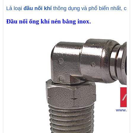
Là loại
đầu nối khí
thông dụng và phổ biến nhất, có g
Đầu nối ống khí nén bằng inox.