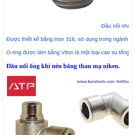
Đầu nối nhanh 
Được thiết kế bằng inox 316, sữ dụng trong ngành t
O-ring được làm bằng Viton là một loại cao su tổng h
Đầu nối ống khí nén bằng thau mạ niken.