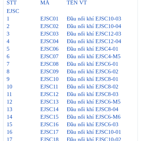
STT
MÃ
TÊN VT
EJSC
1
EJSC01
Đầu nối khí EJSC10-03
2
EJSC02
Đầu nối khí EJSC10-04
3
EJSC03
Đầu nối khí EJSC12-03
4
EJSC04
Đầu nối khí EJSC12-04
5
EJSC06
Đầu nối khí EJSC4-01
6
EJSC07
Đầu nối khí EJSC4-M5
7
EJSC08
Đầu nối khí EJSC6-01
8
EJSC09
Đầu nối khí EJSC6-02
9
EJSC10
Đầu nối khí EJSC8-01
10
EJSC11
Đầu nối khí EJSC8-02
11
EJSC12
Đầu nối khí EJSC8-03
12
EJSC13
Đầu nối khí EJSC6-M5
13
EJSC14
Đầu nối khí EJSC8-04
14
EJSC15
Đầu nối khí EJSC6-M6
15
EJSC16
Đầu nối khí EJSC6-03
16
EJSC17
Đầu nối khí EJSC10-01
17
EJSC18
Đầu nối khí EJSC10-02