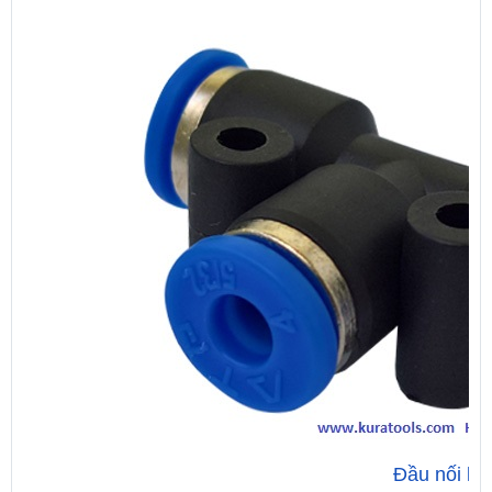
Đầu nối kh