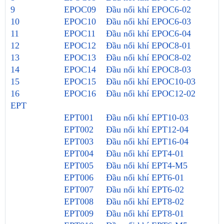
9
EPOC09
Đầu nối khí EPOC6-02
10
EPOC10
Đầu nối khí EPOC6-03
11
EPOC11
Đầu nối khí EPOC6-04
12
EPOC12
Đầu nối khí EPOC8-01
13
EPOC13
Đầu nối khí EPOC8-02
14
EPOC14
Đầu nối khí EPOC8-03
15
EPOC15
Đầu nối khí EPOC10-03
16
EPOC16
Đầu nối khí EPOC12-02
EPT
EPT001
Đầu nối khí EPT10-03
EPT002
Đầu nối khí EPT12-04
EPT003
Đầu nối khí EPT16-04
EPT004
Đầu nối khí EPT4-01
EPT005
Đầu nối khí EPT4-M5
EPT006
Đầu nối khí EPT6-01
EPT007
Đầu nối khí EPT6-02
EPT008
Đầu nối khí EPT8-02
EPT009
Đầu nối khí EPT8-01