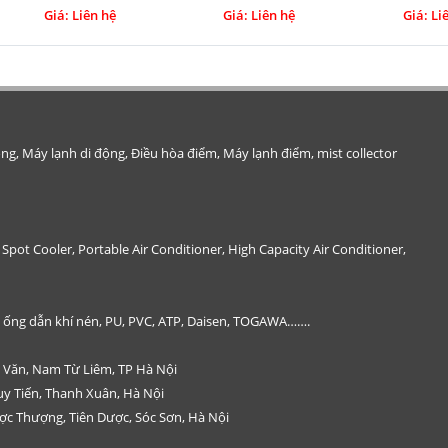
Giá: Liên hệ
Giá: Liên hệ
Giá: Li
ộng, Máy lạnh di động, Điều hòa điểm, Máy lạnh điểm, mist collector
, Spot Cooler, Portable Air Conditioner, High Capacity Air Conditioner,
ại ống dẫn khí nén, PU, PVC, ATP, Daisen, TOGAWA…….
g Văn, Nam Từ Liêm, TP Hà Nội
Duy Tiến, Thanh Xuân, Hà Nội
c Thượng, Tiên Dược, Sóc Sơn, Hà Nội