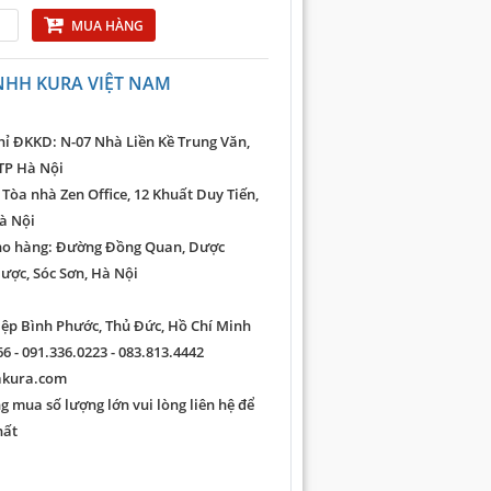
MUA HÀNG
NHH KURA VIỆT NAM
hỉ ĐKKD: N-07 Nhà Liền Kề Trung Văn,
TP Hà Nội
 Tòa nhà Zen Office, 12 Khuất Duy Tiến,
à Nội
ho hàng: Đường Đồng Quan, Dược
ược, Sóc Sơn, Hà Nội
iệp Bình Phước, Thủ Đức, Hồ Chí Minh
6 - 091.336.0223 - 083.813.4442
akura.com
 mua số lượng lớn vui lòng liên hệ để
hất