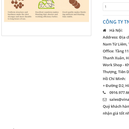
CÔNG TY T
Hà Nội:
Address: Địa c
Nam Từ Liêm, 
Office: Tầng 11
Thanh Xuân, H
Work Shop - K
Thượng, Tiên D
Hồ Chí Minh:
+ Đường D2, H
0916.977.66
sales@vin
Quý khách hàng
nhận giá tốt n