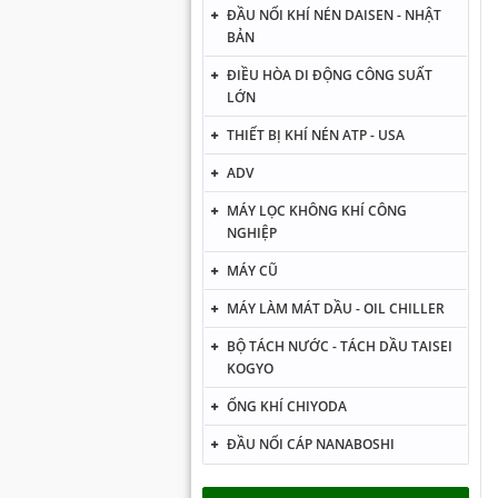
ĐẦU NỐI KHÍ NÉN DAISEN - NHẬT
BẢN
ĐIỀU HÒA DI ĐỘNG CÔNG SUẤT
LỚN
THIẾT BỊ KHÍ NÉN ATP - USA
ADV
MÁY LỌC KHÔNG KHÍ CÔNG
NGHIỆP
MÁY CŨ
MÁY LÀM MÁT DẦU - OIL CHILLER
BỘ TÁCH NƯỚC - TÁCH DẦU TAISEI
KOGYO
ỐNG KHÍ CHIYODA
ĐẦU NỐI CÁP NANABOSHI