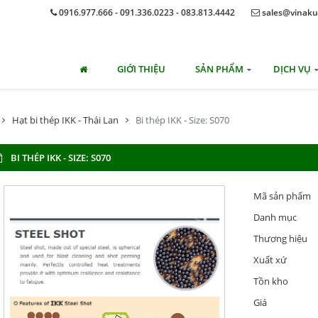
0916.977.666 - 091.336.0223 - 083.813.4442
sales@vinaku
GIỚI THIỆU
SẢN PHẨM
DỊCH VỤ
Hạt bi thép IKK - Thái Lan
Bi thép IKK - Size: S070
BI THÉP IKK - SIZE: S070
Mã sản phẩm
Danh mục
Thương hiệu
Xuất xứ
Tồn kho
Giá