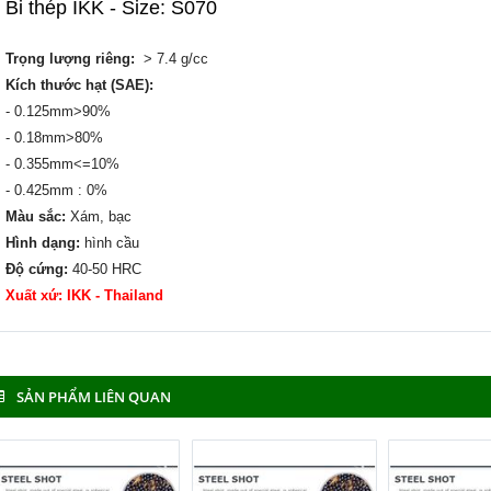
Bi thép IKK - Size: S070
Trọng lượng riêng:
> 7.4 g/cc
Kích thước hạt (SAE):
- 0.125mm>90%
- 0.18mm>80%
- 0.355mm<=10%
- 0.425mm : 0%
Màu sắc:
Xám, bạc
Hình dạng:
hình cầu
Độ cứng:
40-50 HRC
Xuất xứ: IKK - Thailand
SẢN PHẨM LIÊN QUAN